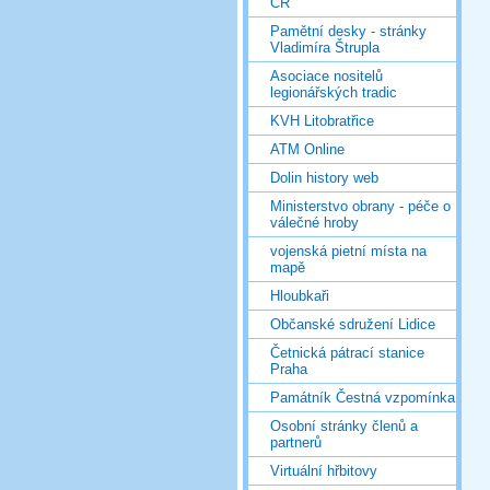
ČR
Pamětní desky - stránky
Vladimíra Štrupla
Asociace nositelů
legionářských tradic
KVH Litobratřice
ATM Online
Dolin history web
Ministerstvo obrany - péče o
válečné hroby
vojenská pietní místa na
mapě
Hloubkaři
Občanské sdružení Lidice
Četnická pátrací stanice
Praha
Památník Čestná vzpomínka
Osobní stránky členů a
partnerů
Virtuální hřbitovy