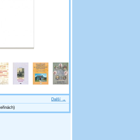
Další →
eřinách)