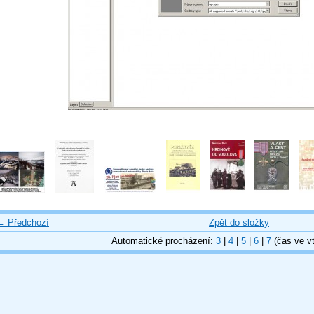
← Předchozí
Zpět do složky
Automatické procházení:
3
|
4
|
5
|
6
|
7
(čas ve vt