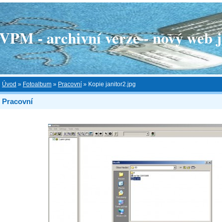
 - archivní verze - nový web je
Úvod
»
Fotoalbum
»
Pracovní
»
Kopie janitor2.jpg
Pracovní