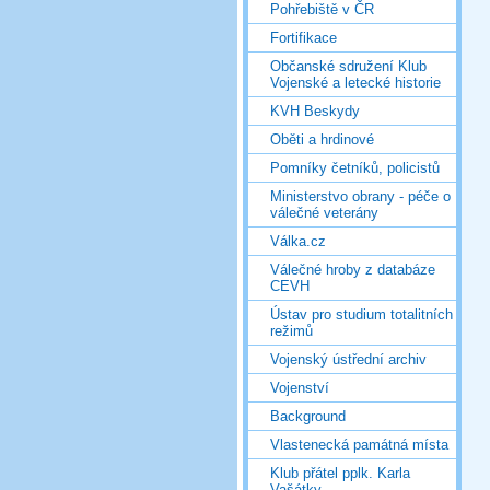
Pohřebiště v ČR
Fortifikace
Občanské sdružení Klub
Vojenské a letecké historie
KVH Beskydy
Oběti a hrdinové
Pomníky četníků, policistů
Ministerstvo obrany - péče o
válečné veterány
Válka.cz
Válečné hroby z databáze
CEVH
Ústav pro studium totalitních
režimů
Vojenský ústřední archiv
Vojenství
Background
Vlastenecká památná místa
Klub přátel pplk. Karla
Vašátky