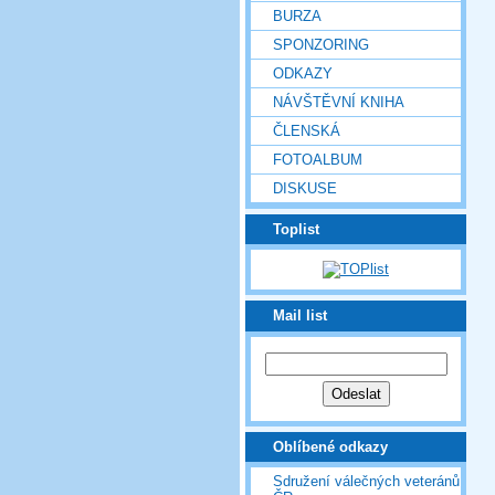
BURZA
SPONZORING
ODKAZY
NÁVŠTĚVNÍ KNIHA
ČLENSKÁ
FOTOALBUM
DISKUSE
Toplist
Mail list
Oblíbené odkazy
Sdružení válečných veteránů