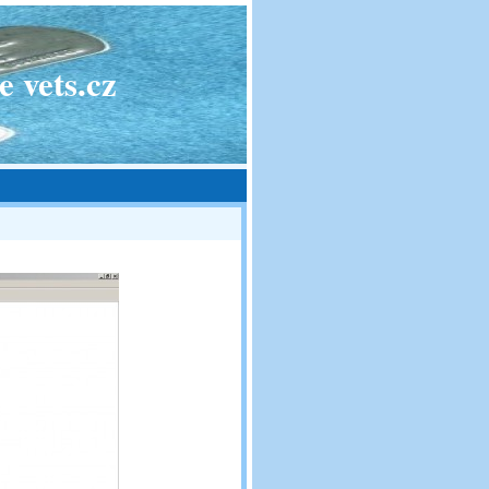
 vets.cz