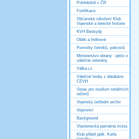
Pohřebiště v ČR
Fortifikace
Občanské sdružení Klub
Vojenské a letecké historie
KVH Beskydy
Oběti a hrdinové
Pomníky četníků, policistů
Ministerstvo obrany - péče o
válečné veterány
Válka.cz
Válečné hroby z databáze
CEVH
Ústav pro studium totalitních
režimů
Vojenský ústřední archiv
Vojenství
Background
Vlastenecká památná místa
Klub přátel pplk. Karla
Vašátky