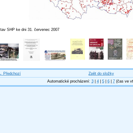
stav SHP ke dni 31. červenec 2007
← Předchozí
Zpět do složky
Automatické procházení:
3
|
4
|
5
|
6
|
7
(čas ve vt