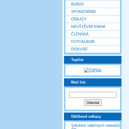
BURZA
SPONZORING
ODKAZY
NÁVŠTĚVNÍ KNIHA
ČLENSKÁ
FOTOALBUM
DISKUSE
Toplist
Mail list
Oblíbené odkazy
Sdružení válečných veteránů