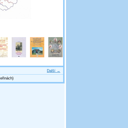
Další →
eřinách)