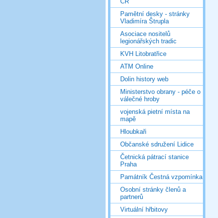
ČR
Pamětní desky - stránky
Vladimíra Štrupla
Asociace nositelů
legionářských tradic
KVH Litobratřice
ATM Online
Dolin history web
Ministerstvo obrany - péče o
válečné hroby
vojenská pietní místa na
mapě
Hloubkaři
Občanské sdružení Lidice
Četnická pátrací stanice
Praha
Památník Čestná vzpomínka
Osobní stránky členů a
partnerů
Virtuální hřbitovy