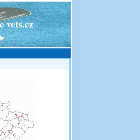
 vets.cz