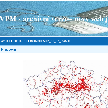
 - archivní verze - nový web je
Úvod
»
Fotoalbum
»
Pracovní
»
SHP_31_07_2007.jpg
Pracovní