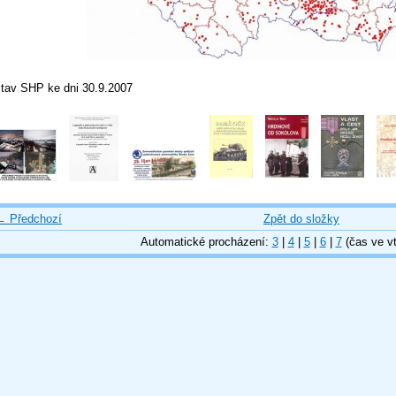
stav SHP ke dni 30.9.2007
← Předchozí
Zpět do složky
Automatické procházení:
3
|
4
|
5
|
6
|
7
(čas ve vt