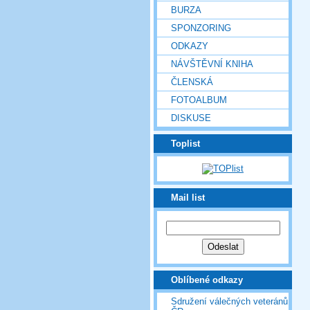
BURZA
SPONZORING
ODKAZY
NÁVŠTĚVNÍ KNIHA
ČLENSKÁ
FOTOALBUM
DISKUSE
Toplist
Mail list
Oblíbené odkazy
Sdružení válečných veteránů