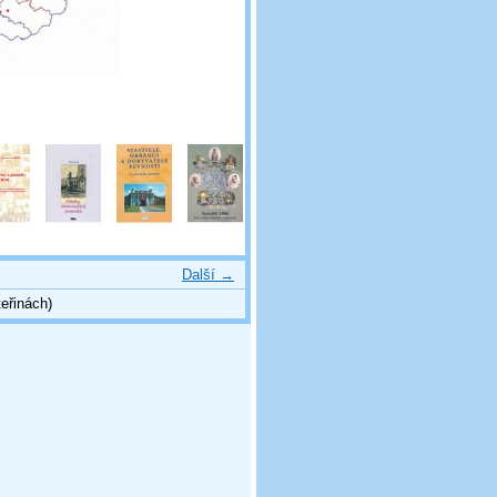
Další →
eřinách)