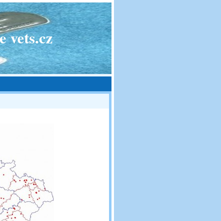
 vets.cz