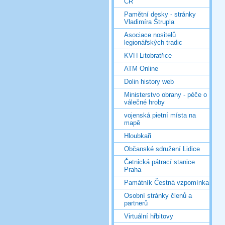
ČR
Pamětní desky - stránky
Vladimíra Štrupla
Asociace nositelů
legionářských tradic
KVH Litobratřice
ATM Online
Dolin history web
Ministerstvo obrany - péče o
válečné hroby
vojenská pietní místa na
mapě
Hloubkaři
Občanské sdružení Lidice
Četnická pátrací stanice
Praha
Památník Čestná vzpomínka
Osobní stránky členů a
partnerů
Virtuální hřbitovy