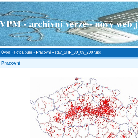
 - archivní verze - nový web je
Úvod
»
Fotoalbum
»
Pracovní
»
stav_SHP_30_09_2007.jpg
Pracovní