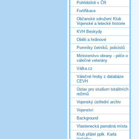
Pohřebiště v ČR
Fortifikace
Občanské sdružení Klub
Vojenské a letecké historie
KVH Beskydy
Oběti a hrdinové
Pomníky četníků, policistů
Ministerstvo obrany - péče o
válečné veterány
Válka.cz
Válečné hroby z databáze
CEVH
Ústav pro studium totalitních
režimů
Vojenský ústřední archiv
Vojenství
Background
Vlastenecká památná místa
Klub přátel pplk. Karla
Vašátky