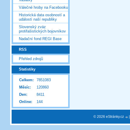
Válečné hroby na Facebooku
Historická data osobností a
událostí naší republiky
Slovenský zväz
protifašistických bojovníkov
Nadační fond REGI Base
RSS
Přehled zdrojů
Statistiky
Celkem:
7851083
Měsíc:
120860
Den:
8411
Online:
144
© 2026 eStránky.cz