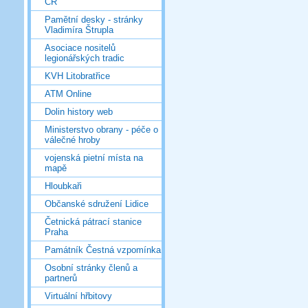
ČR
Pamětní desky - stránky
Vladimíra Štrupla
Asociace nositelů
legionářských tradic
KVH Litobratřice
ATM Online
Dolin history web
Ministerstvo obrany - péče o
válečné hroby
vojenská pietní místa na
mapě
Hloubkaři
Občanské sdružení Lidice
Četnická pátrací stanice
Praha
Památník Čestná vzpomínka
Osobní stránky členů a
partnerů
Virtuální hřbitovy