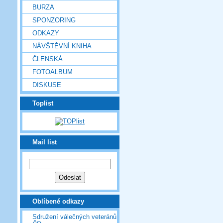
BURZA
SPONZORING
ODKAZY
NÁVŠTĚVNÍ KNIHA
ČLENSKÁ
FOTOALBUM
DISKUSE
Toplist
Mail list
Oblíbené odkazy
Sdružení válečných veteránů