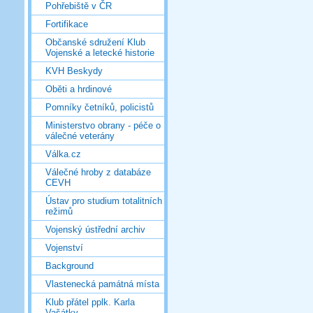
Pohřebiště v ČR
Fortifikace
Občanské sdružení Klub
Vojenské a letecké historie
KVH Beskydy
Oběti a hrdinové
Pomníky četníků, policistů
Ministerstvo obrany - péče o
válečné veterány
Válka.cz
Válečné hroby z databáze
CEVH
Ústav pro studium totalitních
režimů
Vojenský ústřední archiv
Vojenství
Background
Vlastenecká památná místa
Klub přátel pplk. Karla
Vašátky