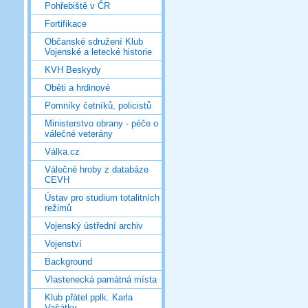
Pohřebiště v ČR
Fortifikace
Občanské sdružení Klub
Vojenské a letecké historie
KVH Beskydy
Oběti a hrdinové
Pomníky četníků, policistů
Ministerstvo obrany - péče o
válečné veterány
Válka.cz
Válečné hroby z databáze
CEVH
Ústav pro studium totalitních
režimů
Vojenský ústřední archiv
Vojenství
Background
Vlastenecká památná místa
Klub přátel pplk. Karla
Vašátky