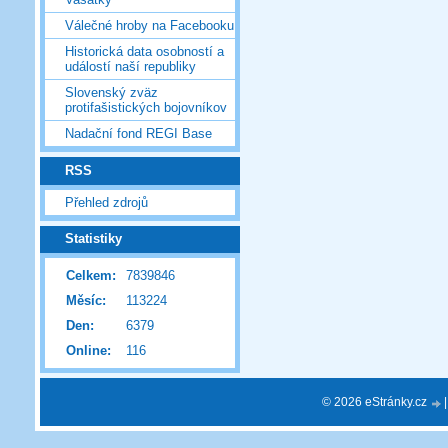
Válečné hroby na Facebooku
Historická data osobností a
událostí naší republiky
Slovenský zväz
protifašistických bojovníkov
Nadační fond REGI Base
RSS
Přehled zdrojů
Statistiky
Celkem:
7839846
Měsíc:
113224
Den:
6379
Online:
116
© 2026 eStránky.cz