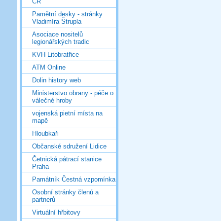
ČR
Pamětní desky - stránky
Vladimíra Štrupla
Asociace nositelů
legionářských tradic
KVH Litobratřice
ATM Online
Dolin history web
Ministerstvo obrany - péče o
válečné hroby
vojenská pietní místa na
mapě
Hloubkaři
Občanské sdružení Lidice
Četnická pátrací stanice
Praha
Památník Čestná vzpomínka
Osobní stránky členů a
partnerů
Virtuální hřbitovy