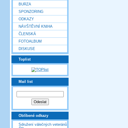
BURZA
SPONZORING
ODKAZY
NÁVŠTĚVNÍ KNIHA
ČLENSKÁ
FOTOALBUM
DISKUSE
Toplist
Mail list
Oblíbené odkazy
Sdružení válečných veteránů