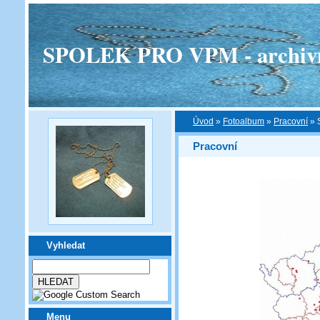
SPOLEK PRO VPM - archivní v
Úvod
»
Fotoalbum
»
Pracovní
»
Pracovní
Vyhledat
Menu