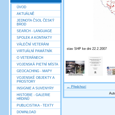
ÚVOD
AKTUÁLNĚ
JEDNOTA ČSOL ČESKÝ
BROD
SEARCH - LANGUAGE
SPOLEK A KONTAKTY
VÁLEČNÍ VETERÁNI
stav SHP ke dni 22.2.2007
VIRTUÁLNÍ PAMÁTNÍK
O VETERÁNECH
VOJENSKÁ PIETNÍ MÍSTA
GEOCACHING - MAPY
VOJENSKÉ OBJEKTY A
PROSTORY
← Předchozí
INSIGNIE A SUVENYRY
Aut
HISTORIE - GALERIE
HRDINŮ
PUBLICISTIKA - TEXTY
DOWNLOAD