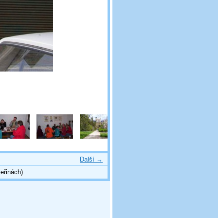
Další →
eřinách)