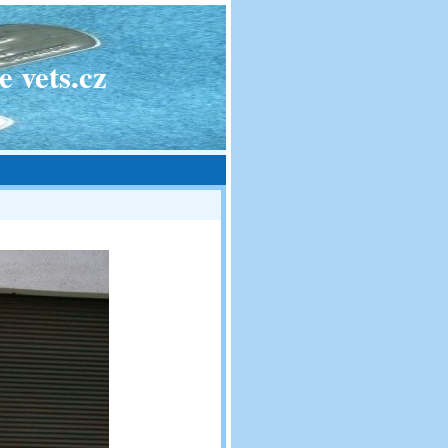
 vets.cz