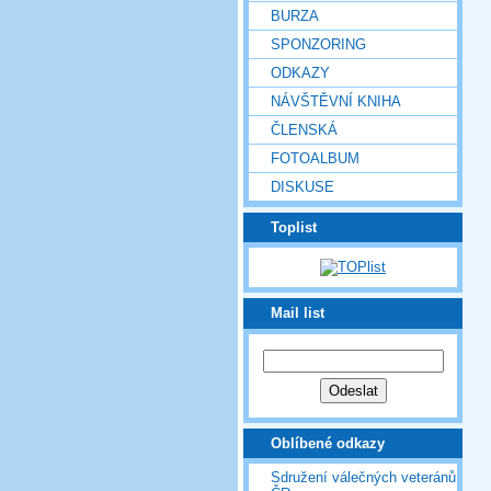
BURZA
SPONZORING
ODKAZY
NÁVŠTĚVNÍ KNIHA
ČLENSKÁ
FOTOALBUM
DISKUSE
Toplist
Mail list
Oblíbené odkazy
Sdružení válečných veteránů