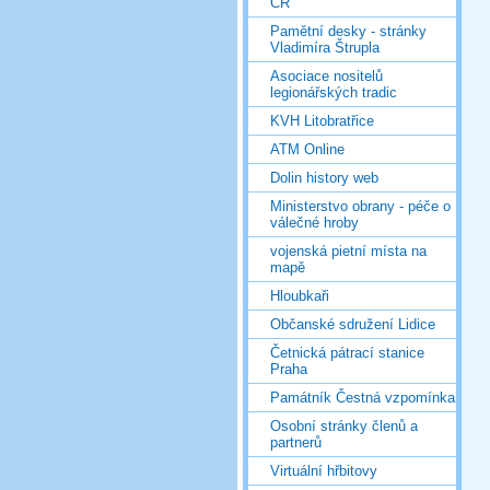
ČR
Pamětní desky - stránky
Vladimíra Štrupla
Asociace nositelů
legionářských tradic
KVH Litobratřice
ATM Online
Dolin history web
Ministerstvo obrany - péče o
válečné hroby
vojenská pietní místa na
mapě
Hloubkaři
Občanské sdružení Lidice
Četnická pátrací stanice
Praha
Památník Čestná vzpomínka
Osobní stránky členů a
partnerů
Virtuální hřbitovy