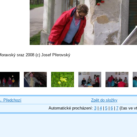
Moravský sraz 2008 (c) Josef Přerovský
← Předchozí
Zpět do složky
Automatické procházení:
3
|
4
|
5
|
6
|
7
(čas ve vt