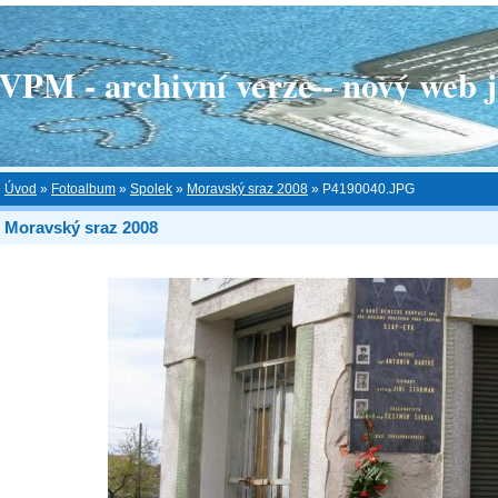
 - archivní verze - nový web je
Úvod
»
Fotoalbum
»
Spolek
»
Moravský sraz 2008
»
P4190040.JPG
Moravský sraz 2008