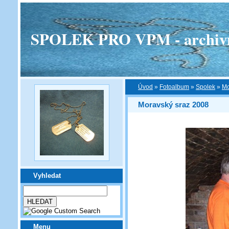
SPOLEK PRO VPM - archivní v
Úvod
»
Fotoalbum
»
Spolek
»
Mo
Moravský sraz 2008
Vyhledat
Menu