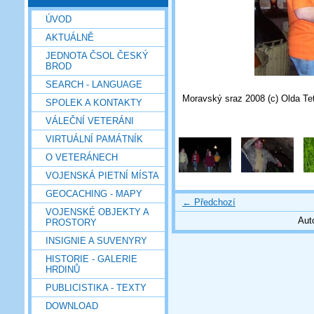
ÚVOD
AKTUÁLNĚ
JEDNOTA ČSOL ČESKÝ
BROD
SEARCH - LANGUAGE
Moravský sraz 2008 (c) Olda Te
SPOLEK A KONTAKTY
VÁLEČNÍ VETERÁNI
VIRTUÁLNÍ PAMÁTNÍK
O VETERÁNECH
VOJENSKÁ PIETNÍ MÍSTA
GEOCACHING - MAPY
← Předchozí
VOJENSKÉ OBJEKTY A
Aut
PROSTORY
INSIGNIE A SUVENYRY
HISTORIE - GALERIE
HRDINŮ
PUBLICISTIKA - TEXTY
DOWNLOAD