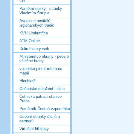
ČR
Pamětní desky - stránky
Vladimíra Štrupla
Asociace nositelů
legionářských tradic
KVH Litobratřice
ATM Online
Dolin history web
Ministerstvo obrany - péče o
válečné hroby
vojenská pietní místa na
mapě
Hloubkaři
Občanské sdružení Lidice
Četnická pátrací stanice
Praha
Památník Čestná vzpomínka
Osobní stránky členů a
partnerů
Virtuální hřbitovy