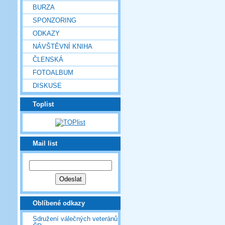
BURZA
SPONZORING
ODKAZY
NÁVŠTĚVNÍ KNIHA
ČLENSKÁ
FOTOALBUM
DISKUSE
Toplist
Mail list
Oblíbené odkazy
Sdružení válečných veteránů