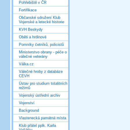
Pohřebiště v ČR
Fortifikace
Občanské sdružení Klub
Vojenské a letecké historie
KVH Beskydy
Oběti a hrdinové
Pomníky četníků, policistů
Ministerstvo obrany - péče o
válečné veterány
Válka.cz
Válečné hroby z databáze
CEVH
Ústav pro studium totalitních
režimů
Vojenský ústřední archiv
Vojenství
Background
Vlastenecká památná místa
Klub přátel pplk. Karla
Vašátky