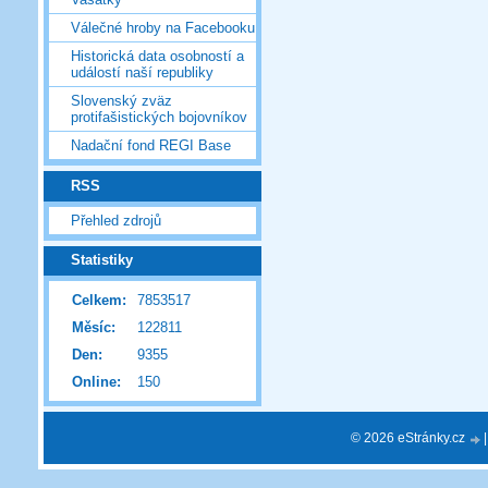
Válečné hroby na Facebooku
Historická data osobností a
událostí naší republiky
Slovenský zväz
protifašistických bojovníkov
Nadační fond REGI Base
RSS
Přehled zdrojů
Statistiky
Celkem:
7853517
Měsíc:
122811
Den:
9355
Online:
150
© 2026 eStránky.cz