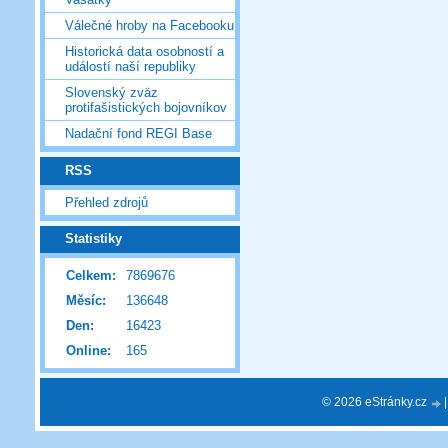
Válečné hroby na Facebooku
Historická data osobností a
událostí naší republiky
Slovenský zväz
protifašistických bojovníkov
Nadační fond REGI Base
RSS
Přehled zdrojů
Statistiky
Celkem:
7869676
Měsíc:
136648
Den:
16423
Online:
165
© 2026 eStránky.cz