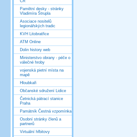
ČR
Pamětní desky - stránky
Vladimíra Štrupla
Asociace nositelů
legionářských tradic
KVH Litobratřice
ATM Online
Dolin history web
Ministerstvo obrany - péče o
válečné hroby
vojenská pietní místa na
mapě
Hloubkaři
Občanské sdružení Lidice
Četnická pátrací stanice
Praha
Památník Čestná vzpomínka
Osobní stránky členů a
partnerů
Virtuální hřbitovy