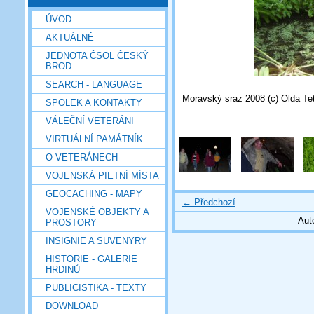
ÚVOD
AKTUÁLNĚ
JEDNOTA ČSOL ČESKÝ
BROD
SEARCH - LANGUAGE
Moravský sraz 2008 (c) Olda Te
SPOLEK A KONTAKTY
VÁLEČNÍ VETERÁNI
VIRTUÁLNÍ PAMÁTNÍK
O VETERÁNECH
VOJENSKÁ PIETNÍ MÍSTA
GEOCACHING - MAPY
← Předchozí
VOJENSKÉ OBJEKTY A
Aut
PROSTORY
INSIGNIE A SUVENYRY
HISTORIE - GALERIE
HRDINŮ
PUBLICISTIKA - TEXTY
DOWNLOAD