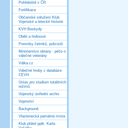
Pohřebiště v ČR
Fortifikace
Občanské sdružení Klub
Vojenské a letecké historie
KVH Beskydy
Oběti a hrdinové
Pomníky četníků, policistů
Ministerstvo obrany - péče o
válečné veterány
Válka.cz
Válečné hroby z databáze
CEVH
Ústav pro studium totalitních
režimů
Vojenský ústřední archiv
Vojenství
Background
Vlastenecká památná místa
Klub přátel pplk. Karla
Vašátky