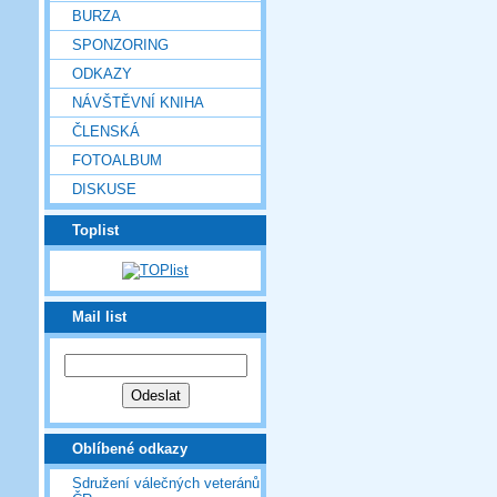
BURZA
SPONZORING
ODKAZY
NÁVŠTĚVNÍ KNIHA
ČLENSKÁ
FOTOALBUM
DISKUSE
Toplist
Mail list
Oblíbené odkazy
Sdružení válečných veteránů