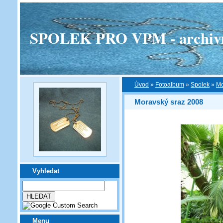
SPOLEK PRO VPM - archivní v
Úvod
»
Fotoalbum
»
Spolek
»
Mo
Moravský sraz 2008
Vyhledat
Menu