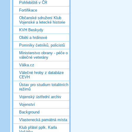
Pohřebiště v ČR
Fortifikace
Občanské sdružení Klub
Vojenské a letecké historie
KVH Beskydy
Oběti a hrdinové
Pomníky četníků, policistů
Ministerstvo obrany - péče o
válečné veterány
Válka.cz
Válečné hroby z databáze
CEVH
Ústav pro studium totalitních
režimů
Vojenský ústřední archiv
Vojenství
Background
Vlastenecká památná místa
Klub přátel pplk. Karla
Vašátky