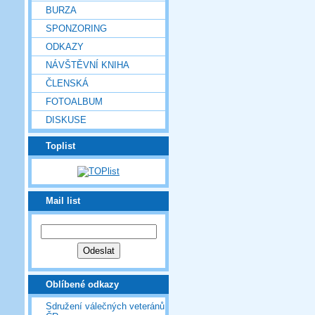
BURZA
SPONZORING
ODKAZY
NÁVŠTĚVNÍ KNIHA
ČLENSKÁ
FOTOALBUM
DISKUSE
Toplist
Mail list
Oblíbené odkazy
Sdružení válečných veteránů