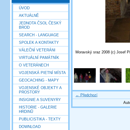
ÚVOD
AKTUÁLNĚ
JEDNOTA ČSOL ČESKÝ
BROD
SEARCH - LANGUAGE
SPOLEK A KONTAKTY
VÁLEČNÍ VETERÁNI
Moravský sraz 2008 (c) Josef P
VIRTUÁLNÍ PAMÁTNÍK
O VETERÁNECH
VOJENSKÁ PIETNÍ MÍSTA
GEOCACHING - MAPY
VOJENSKÉ OBJEKTY A
PROSTORY
← Předchozí
INSIGNIE A SUVENYRY
Aut
HISTORIE - GALERIE
HRDINŮ
PUBLICISTIKA - TEXTY
DOWNLOAD