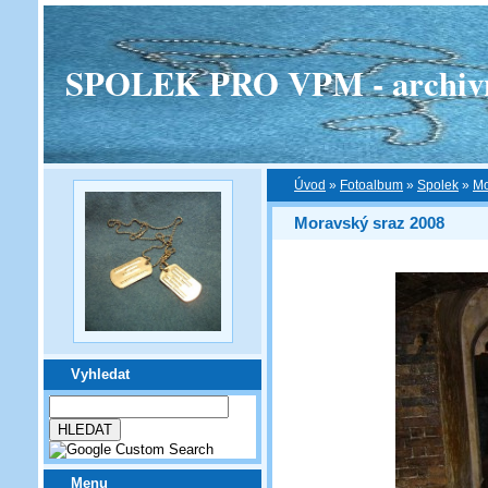
SPOLEK PRO VPM - archivní v
Úvod
»
Fotoalbum
»
Spolek
»
Mo
Moravský sraz 2008
Vyhledat
Menu