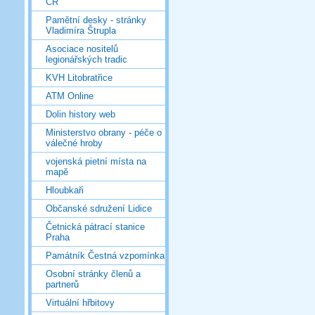
ČR
Pamětní desky - stránky
Vladimíra Štrupla
Asociace nositelů
legionářských tradic
KVH Litobratřice
ATM Online
Dolin history web
Ministerstvo obrany - péče o
válečné hroby
vojenská pietní místa na
mapě
Hloubkaři
Občanské sdružení Lidice
Četnická pátrací stanice
Praha
Památník Čestná vzpomínka
Osobní stránky členů a
partnerů
Virtuální hřbitovy