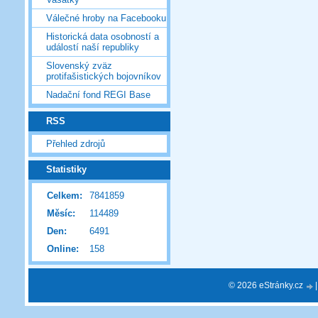
Válečné hroby na Facebooku
Historická data osobností a
událostí naší republiky
Slovenský zväz
protifašistických bojovníkov
Nadační fond REGI Base
RSS
Přehled zdrojů
Statistiky
Celkem:
7841859
Měsíc:
114489
Den:
6491
Online:
158
© 2026 eStránky.cz