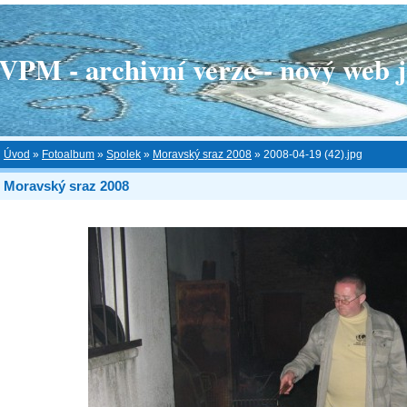
 - archivní verze - nový web je
Úvod
»
Fotoalbum
»
Spolek
»
Moravský sraz 2008
»
2008-04-19 (42).jpg
Moravský sraz 2008