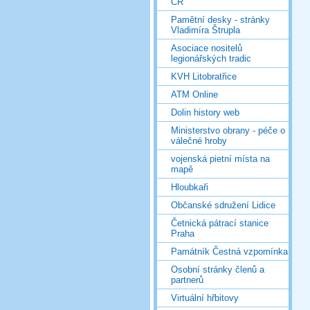
ČR
Pamětní desky - stránky
Vladimíra Štrupla
Asociace nositelů
legionářských tradic
KVH Litobratřice
ATM Online
Dolin history web
Ministerstvo obrany - péče o
válečné hroby
vojenská pietní místa na
mapě
Hloubkaři
Občanské sdružení Lidice
Četnická pátrací stanice
Praha
Památník Čestná vzpomínka
Osobní stránky členů a
partnerů
Virtuální hřbitovy