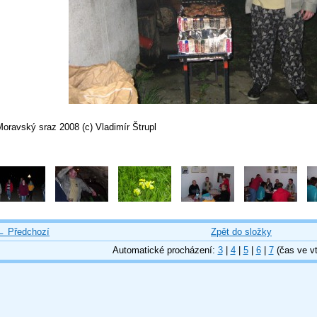
oravský sraz 2008 (c) Vladimír Štrupl
← Předchozí
Zpět do složky
Automatické procházení:
3
|
4
|
5
|
6
|
7
(čas ve vt