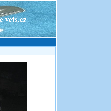
 vets.cz