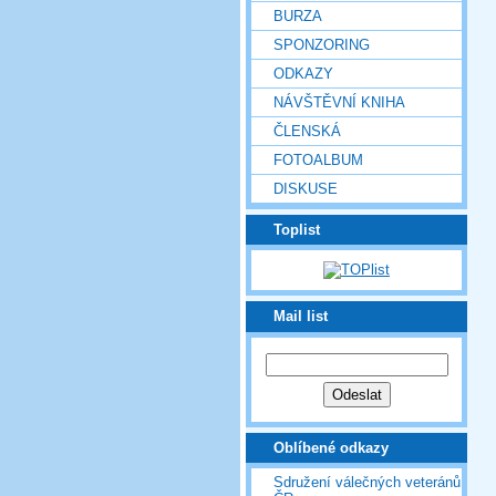
BURZA
SPONZORING
ODKAZY
NÁVŠTĚVNÍ KNIHA
ČLENSKÁ
FOTOALBUM
DISKUSE
Toplist
Mail list
Oblíbené odkazy
Sdružení válečných veteránů