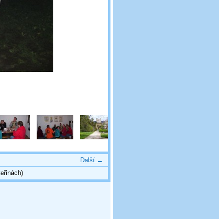
Další →
eřinách)