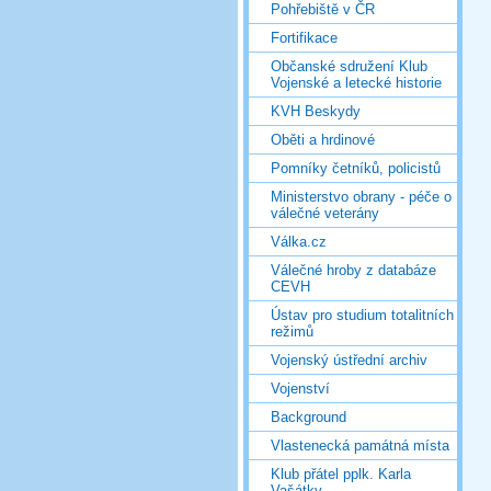
Pohřebiště v ČR
Fortifikace
Občanské sdružení Klub
Vojenské a letecké historie
KVH Beskydy
Oběti a hrdinové
Pomníky četníků, policistů
Ministerstvo obrany - péče o
válečné veterány
Válka.cz
Válečné hroby z databáze
CEVH
Ústav pro studium totalitních
režimů
Vojenský ústřední archiv
Vojenství
Background
Vlastenecká památná místa
Klub přátel pplk. Karla
Vašátky