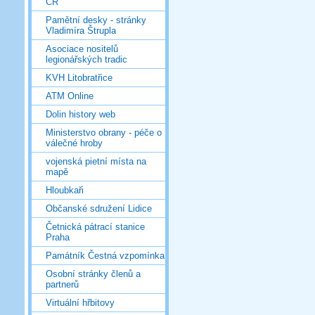
ČR
Pamětní desky - stránky
Vladimíra Štrupla
Asociace nositelů
legionářských tradic
KVH Litobratřice
ATM Online
Dolin history web
Ministerstvo obrany - péče o
válečné hroby
vojenská pietní místa na
mapě
Hloubkaři
Občanské sdružení Lidice
Četnická pátrací stanice
Praha
Památník Čestná vzpomínka
Osobní stránky členů a
partnerů
Virtuální hřbitovy