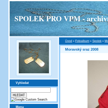
SPOLEK PRO VPM - archivní v
Úvod
»
Fotoalbum
»
Spolek
»
Mo
Moravský sraz 2008
Vyhledat
Menu