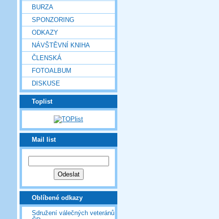
BURZA
SPONZORING
ODKAZY
NÁVŠTĚVNÍ KNIHA
ČLENSKÁ
FOTOALBUM
DISKUSE
Toplist
Mail list
Oblíbené odkazy
Sdružení válečných veteránů