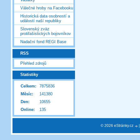
Válečné hroby na Facebooku
Historická data osobností a
událostí naší republiky
Slovenský zväz
protifašistických bojovníkov
Nadační fond REGI Base
RSS
Přehled zdrojů
Statistiky
Celkem:
7875836
Měsíc:
141380
Den:
10655
Online:
135
© 2026 eStránky.cz