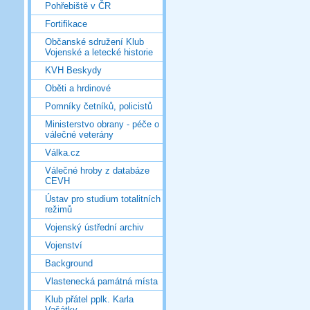
Pohřebiště v ČR
Fortifikace
Občanské sdružení Klub
Vojenské a letecké historie
KVH Beskydy
Oběti a hrdinové
Pomníky četníků, policistů
Ministerstvo obrany - péče o
válečné veterány
Válka.cz
Válečné hroby z databáze
CEVH
Ústav pro studium totalitních
režimů
Vojenský ústřední archiv
Vojenství
Background
Vlastenecká památná místa
Klub přátel pplk. Karla
Vašátky