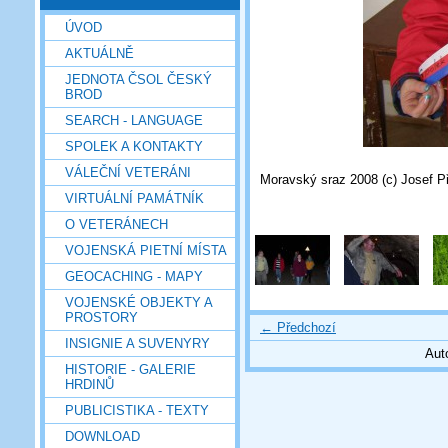
ÚVOD
AKTUÁLNĚ
JEDNOTA ČSOL ČESKÝ
BROD
SEARCH - LANGUAGE
SPOLEK A KONTAKTY
VÁLEČNÍ VETERÁNI
Moravský sraz 2008 (c) Josef P
VIRTUÁLNÍ PAMÁTNÍK
O VETERÁNECH
VOJENSKÁ PIETNÍ MÍSTA
GEOCACHING - MAPY
VOJENSKÉ OBJEKTY A
PROSTORY
← Předchozí
INSIGNIE A SUVENYRY
Aut
HISTORIE - GALERIE
HRDINŮ
PUBLICISTIKA - TEXTY
DOWNLOAD