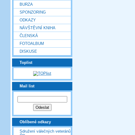
BURZA
SPONZORING
ODKAZY
NÁVŠTĚVNÍ KNIHA
ČLENSKÁ
FOTOALBUM
DISKUSE
Toplist
Mail list
Oblíbené odkazy
Sdružení válečných veteránů