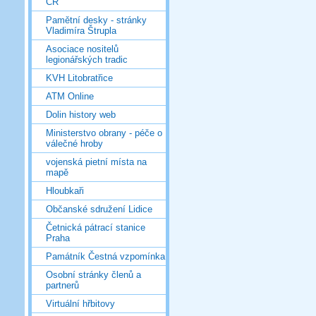
ČR
Pamětní desky - stránky
Vladimíra Štrupla
Asociace nositelů
legionářských tradic
KVH Litobratřice
ATM Online
Dolin history web
Ministerstvo obrany - péče o
válečné hroby
vojenská pietní místa na
mapě
Hloubkaři
Občanské sdružení Lidice
Četnická pátrací stanice
Praha
Památník Čestná vzpomínka
Osobní stránky členů a
partnerů
Virtuální hřbitovy