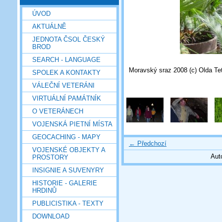
ÚVOD
AKTUÁLNĚ
JEDNOTA ČSOL ČESKÝ
BROD
SEARCH - LANGUAGE
Moravský sraz 2008 (c) Olda Te
SPOLEK A KONTAKTY
VÁLEČNÍ VETERÁNI
VIRTUÁLNÍ PAMÁTNÍK
O VETERÁNECH
VOJENSKÁ PIETNÍ MÍSTA
GEOCACHING - MAPY
← Předchozí
VOJENSKÉ OBJEKTY A
Aut
PROSTORY
INSIGNIE A SUVENYRY
HISTORIE - GALERIE
HRDINŮ
PUBLICISTIKA - TEXTY
DOWNLOAD