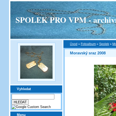
SPOLEK PRO VPM - archivní v
Úvod
»
Fotoalbum
»
Spolek
»
Mo
Moravský sraz 2008
Vyhledat
Menu