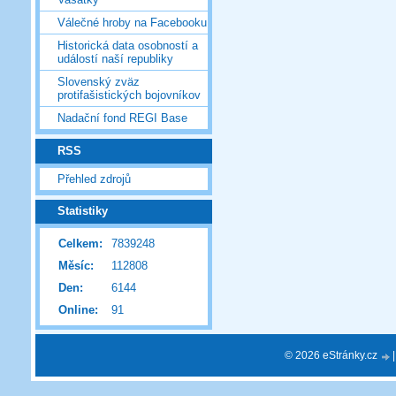
Válečné hroby na Facebooku
Historická data osobností a
událostí naší republiky
Slovenský zväz
protifašistických bojovníkov
Nadační fond REGI Base
RSS
Přehled zdrojů
Statistiky
Celkem:
7839248
Měsíc:
112808
Den:
6144
Online:
91
© 2026 eStránky.cz