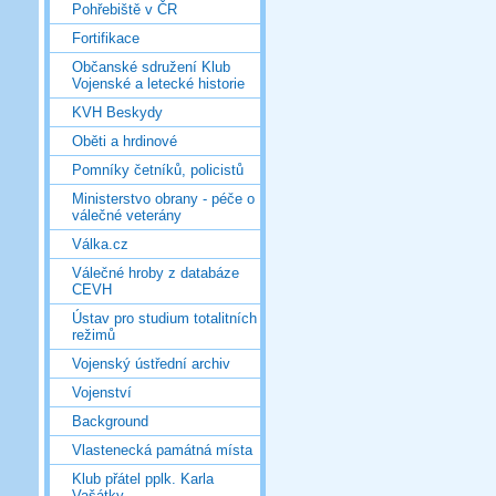
Pohřebiště v ČR
Fortifikace
Občanské sdružení Klub
Vojenské a letecké historie
KVH Beskydy
Oběti a hrdinové
Pomníky četníků, policistů
Ministerstvo obrany - péče o
válečné veterány
Válka.cz
Válečné hroby z databáze
CEVH
Ústav pro studium totalitních
režimů
Vojenský ústřední archiv
Vojenství
Background
Vlastenecká památná místa
Klub přátel pplk. Karla
Vašátky