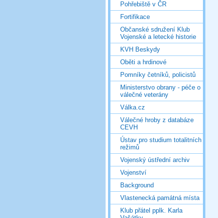
Pohřebiště v ČR
Fortifikace
Občanské sdružení Klub
Vojenské a letecké historie
KVH Beskydy
Oběti a hrdinové
Pomníky četníků, policistů
Ministerstvo obrany - péče o
válečné veterány
Válka.cz
Válečné hroby z databáze
CEVH
Ústav pro studium totalitních
režimů
Vojenský ústřední archiv
Vojenství
Background
Vlastenecká památná místa
Klub přátel pplk. Karla
Vašátky