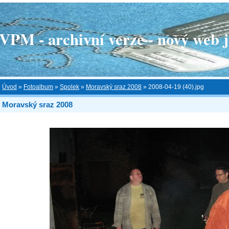
 - archivní verze - nový web je
Úvod
»
Fotoalbum
»
Spolek
»
Moravský sraz 2008
»
2008-04-19 (40).jpg
Moravský sraz 2008