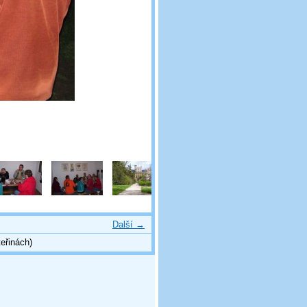
Další →
eřinách)