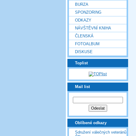
BURZA
SPONZORING
ODKAZY
NÁVŠTĚVNÍ KNIHA
ČLENSKÁ
FOTOALBUM
DISKUSE
Toplist
Mail list
Oblíbené odkazy
Sdružení válečných veteránů