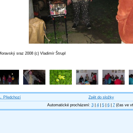
oravský sraz 2008 (c) Vladimír Štrupl
← Předchozí
Zpět do složky
Automatické procházení:
3
|
4
|
5
|
6
|
7
(čas ve vt