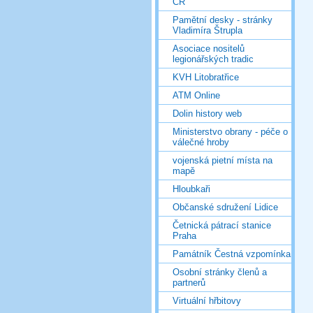
ČR
Pamětní desky - stránky
Vladimíra Štrupla
Asociace nositelů
legionářských tradic
KVH Litobratřice
ATM Online
Dolin history web
Ministerstvo obrany - péče o
válečné hroby
vojenská pietní místa na
mapě
Hloubkaři
Občanské sdružení Lidice
Četnická pátrací stanice
Praha
Památník Čestná vzpomínka
Osobní stránky členů a
partnerů
Virtuální hřbitovy