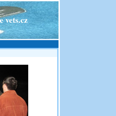
 vets.cz