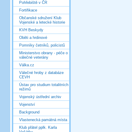
Pohřebiště v ČR
Fortifikace
Občanské sdružení Klub
Vojenské a letecké historie
KVH Beskydy
Oběti a hrdinové
Pomníky četníků, policistů
Ministerstvo obrany - péče o
válečné veterány
Válka.cz
Válečné hroby z databáze
CEVH
Ústav pro studium totalitních
režimů
Vojenský ústřední archiv
Vojenství
Background
Vlastenecká památná místa
Klub přátel pplk. Karla
Vašátky