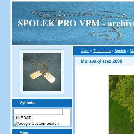
SPOLEK PRO VPM - archivní v
Úvod
»
Fotoalbum
»
Spolek
»
Mo
Moravský sraz 2008
Vyhledat
Menu