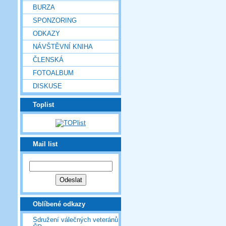
BURZA
SPONZORING
ODKAZY
NÁVŠTĚVNÍ KNIHA
ČLENSKÁ
FOTOALBUM
DISKUSE
Toplist
Mail list
Oblíbené odkazy
Sdružení válečných veteránů