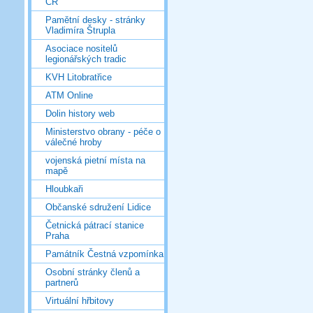
ČR
Pamětní desky - stránky
Vladimíra Štrupla
Asociace nositelů
legionářských tradic
KVH Litobratřice
ATM Online
Dolin history web
Ministerstvo obrany - péče o
válečné hroby
vojenská pietní místa na
mapě
Hloubkaři
Občanské sdružení Lidice
Četnická pátrací stanice
Praha
Památník Čestná vzpomínka
Osobní stránky členů a
partnerů
Virtuální hřbitovy