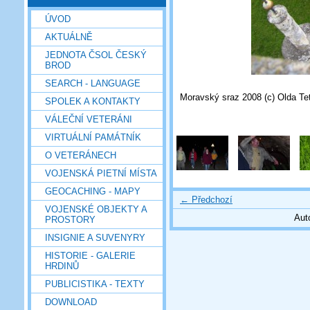
ÚVOD
AKTUÁLNĚ
JEDNOTA ČSOL ČESKÝ
BROD
SEARCH - LANGUAGE
Moravský sraz 2008 (c) Olda Te
SPOLEK A KONTAKTY
VÁLEČNÍ VETERÁNI
VIRTUÁLNÍ PAMÁTNÍK
O VETERÁNECH
VOJENSKÁ PIETNÍ MÍSTA
GEOCACHING - MAPY
← Předchozí
VOJENSKÉ OBJEKTY A
Aut
PROSTORY
INSIGNIE A SUVENYRY
HISTORIE - GALERIE
HRDINŮ
PUBLICISTIKA - TEXTY
DOWNLOAD