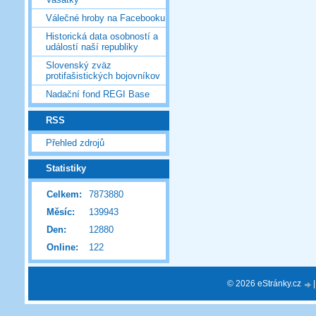
Válečné hroby na Facebooku
Historická data osobností a
událostí naší republiky
Slovenský zväz
protifašistických bojovníkov
Nadační fond REGI Base
RSS
Přehled zdrojů
Statistiky
Celkem:
7873880
Měsíc:
139943
Den:
12880
Online:
122
© 2026 eStránky.cz