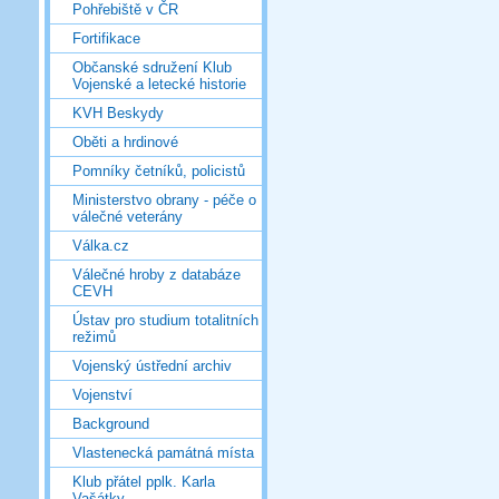
Pohřebiště v ČR
Fortifikace
Občanské sdružení Klub
Vojenské a letecké historie
KVH Beskydy
Oběti a hrdinové
Pomníky četníků, policistů
Ministerstvo obrany - péče o
válečné veterány
Válka.cz
Válečné hroby z databáze
CEVH
Ústav pro studium totalitních
režimů
Vojenský ústřední archiv
Vojenství
Background
Vlastenecká památná místa
Klub přátel pplk. Karla
Vašátky