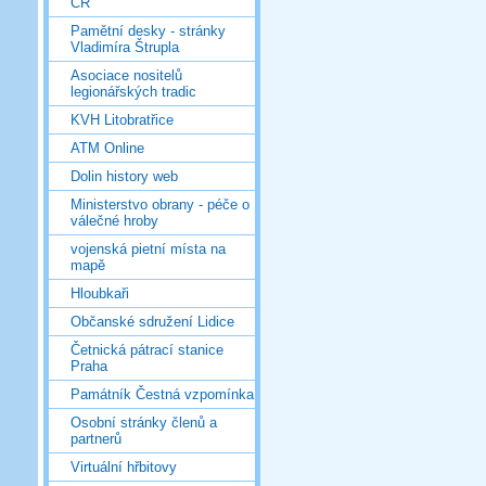
ČR
Pamětní desky - stránky
Vladimíra Štrupla
Asociace nositelů
legionářských tradic
KVH Litobratřice
ATM Online
Dolin history web
Ministerstvo obrany - péče o
válečné hroby
vojenská pietní místa na
mapě
Hloubkaři
Občanské sdružení Lidice
Četnická pátrací stanice
Praha
Památník Čestná vzpomínka
Osobní stránky členů a
partnerů
Virtuální hřbitovy