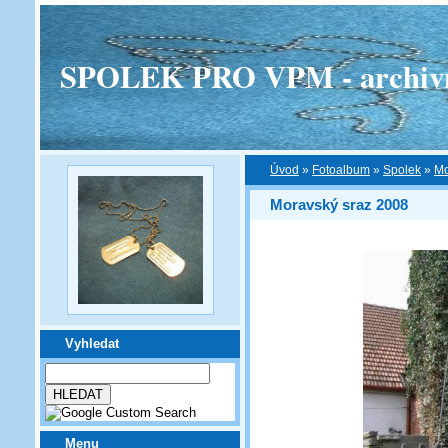
SPOLEK PRO VPM - archivní v
Úvod
»
Fotoalbum
»
Spolek
»
Mo
Moravský sraz 2008
Vyhledat
Menu