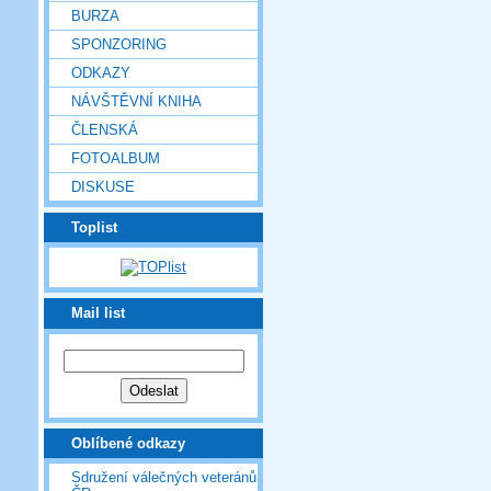
BURZA
SPONZORING
ODKAZY
NÁVŠTĚVNÍ KNIHA
ČLENSKÁ
FOTOALBUM
DISKUSE
Toplist
Mail list
Oblíbené odkazy
Sdružení válečných veteránů