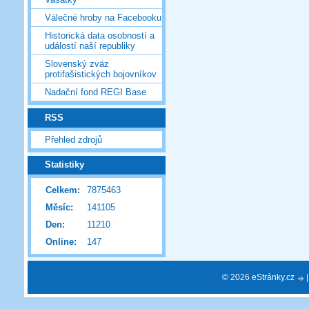
Válečné hroby na Facebooku
Historická data osobností a
událostí naší republiky
Slovenský zväz
protifašistických bojovníkov
Nadační fond REGI Base
RSS
Přehled zdrojů
Statistiky
Celkem:
7875463
Měsíc:
141105
Den:
11210
Online:
147
© 2026 eStránky.cz