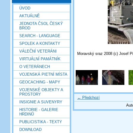
ÚVOD
AKTUÁLNĚ
JEDNOTA ČSOL ČESKÝ
BROD
SEARCH - LANGUAGE
SPOLEK A KONTAKTY
VÁLEČNÍ VETERÁNI
Moravský sraz 2008 (c) Josef P
VIRTUÁLNÍ PAMÁTNÍK
O VETERÁNECH
VOJENSKÁ PIETNÍ MÍSTA
GEOCACHING - MAPY
VOJENSKÉ OBJEKTY A
PROSTORY
← Předchozí
INSIGNIE A SUVENYRY
Aut
HISTORIE - GALERIE
HRDINŮ
PUBLICISTIKA - TEXTY
DOWNLOAD