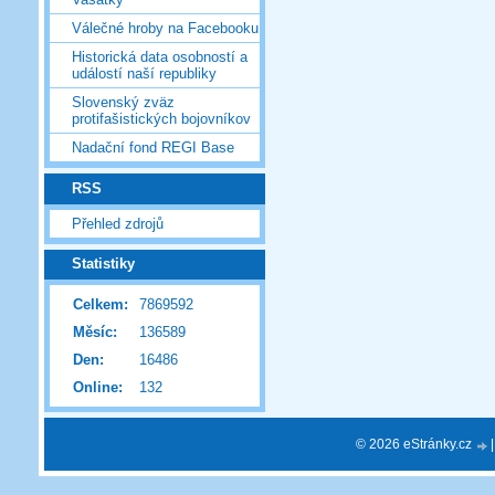
Válečné hroby na Facebooku
Historická data osobností a
událostí naší republiky
Slovenský zväz
protifašistických bojovníkov
Nadační fond REGI Base
RSS
Přehled zdrojů
Statistiky
Celkem:
7869592
Měsíc:
136589
Den:
16486
Online:
132
© 2026 eStránky.cz