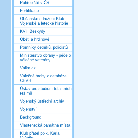
Pohřebiště v ČR
Fortifikace
Občanské sdružení Klub
Vojenské a letecké historie
KVH Beskydy
Oběti a hrdinové
Pomníky četníků, policistů
Ministerstvo obrany - péče o
válečné veterány
Válka.cz
Válečné hroby z databáze
CEVH
Ústav pro studium totalitních
režimů
Vojenský ústřední archiv
Vojenství
Background
Vlastenecká památná místa
Klub přátel pplk. Karla
Vašátky