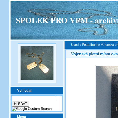
SPOLEK PRO VPM - archivní v
Úvod
»
Fotoalbum
»
Vojenská pi
Vojenská pietní místa okr
Vyhledat
Menu