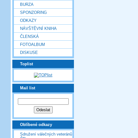
BURZA
SPONZORING
ODKAZY
NÁVŠTĚVNÍ KNIHA
ČLENSKÁ
FOTOALBUM
DISKUSE
Toplist
Mail list
Oblíbené odkazy
Sdružení válečných veteránů