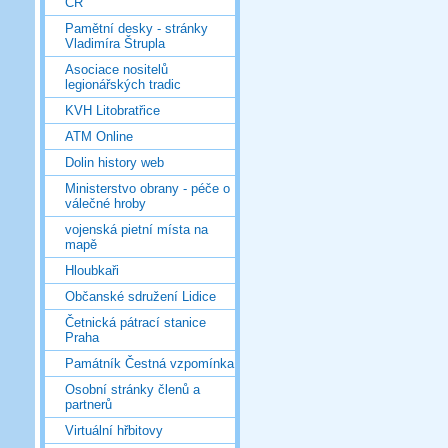
ČR
Pamětní desky - stránky
Vladimíra Štrupla
Asociace nositelů
legionářských tradic
KVH Litobratřice
ATM Online
Dolin history web
Ministerstvo obrany - péče o
válečné hroby
vojenská pietní místa na
mapě
Hloubkaři
Občanské sdružení Lidice
Četnická pátrací stanice
Praha
Památník Čestná vzpomínka
Osobní stránky členů a
partnerů
Virtuální hřbitovy