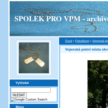
SPOLEK PRO VPM - archivní v
Úvod
»
Fotoalbum
»
Vojenská pi
Vojenská pietní místa okr
Vyhledat
Menu