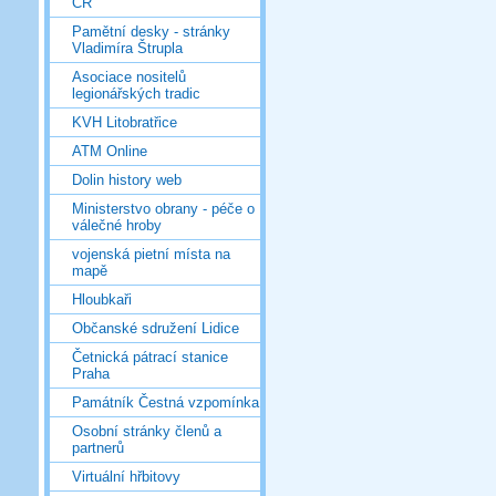
ČR
Pamětní desky - stránky
Vladimíra Štrupla
Asociace nositelů
legionářských tradic
KVH Litobratřice
ATM Online
Dolin history web
Ministerstvo obrany - péče o
válečné hroby
vojenská pietní místa na
mapě
Hloubkaři
Občanské sdružení Lidice
Četnická pátrací stanice
Praha
Památník Čestná vzpomínka
Osobní stránky členů a
partnerů
Virtuální hřbitovy