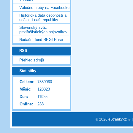
Válečné hroby na Facebooku
Historická data osobností a
událostí naší republiky
Slovenský zväz
protifašistických bojovníkov
Nadační fond REGI Base
RSS
Přehled zdrojů
Statistiky
Celkem:
7859960
Měsíc:
128323
Den:
11925
Online:
288
© 2026 eStránky.cz