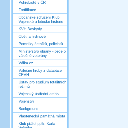
Pohřebiště v ČR
Fortifikace
Občanské sdružení Klub
Vojenské a letecké historie
KVH Beskydy
Oběti a hrdinové
Pomníky četníků, policistů
Ministerstvo obrany - péče o
válečné veterány
Válka.cz
Válečné hroby z databáze
CEVH
Ústav pro studium totalitních
režimů
Vojenský ústřední archiv
Vojenství
Background
Vlastenecká památná místa
Klub přátel pplk. Karla
Vašátky