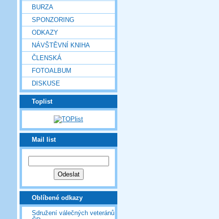
BURZA
SPONZORING
ODKAZY
NÁVŠTĚVNÍ KNIHA
ČLENSKÁ
FOTOALBUM
DISKUSE
Toplist
Mail list
Oblíbené odkazy
Sdružení válečných veteránů