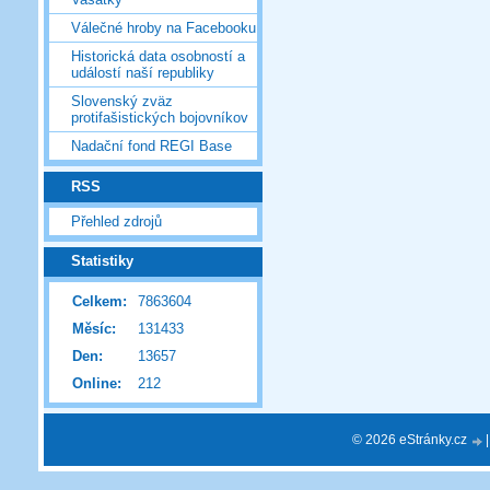
Válečné hroby na Facebooku
Historická data osobností a
událostí naší republiky
Slovenský zväz
protifašistických bojovníkov
Nadační fond REGI Base
RSS
Přehled zdrojů
Statistiky
Celkem:
7863604
Měsíc:
131433
Den:
13657
Online:
212
© 2026 eStránky.cz