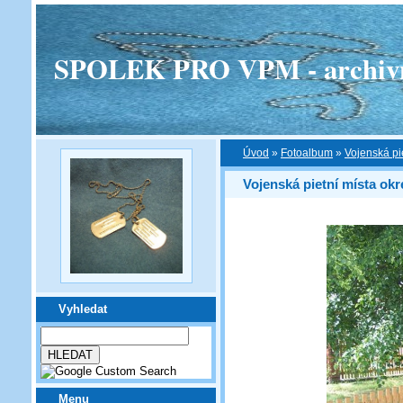
SPOLEK PRO VPM - archivní v
Úvod
»
Fotoalbum
»
Vojenská pi
Vojenská pietní místa okr
Vyhledat
Menu