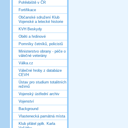
Pohřebiště v ČR
Fortifikace
Občanské sdružení Klub
Vojenské a letecké historie
KVH Beskydy
Oběti a hrdinové
Pomníky četníků, policistů
Ministerstvo obrany - péče o
válečné veterány
Válka.cz
Válečné hroby z databáze
CEVH
Ústav pro studium totalitních
režimů
Vojenský ústřední archiv
Vojenství
Background
Vlastenecká památná místa
Klub přátel pplk. Karla
Vašátky