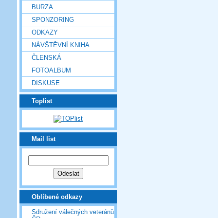
BURZA
SPONZORING
ODKAZY
NÁVŠTĚVNÍ KNIHA
ČLENSKÁ
FOTOALBUM
DISKUSE
Toplist
Mail list
Oblíbené odkazy
Sdružení válečných veteránů