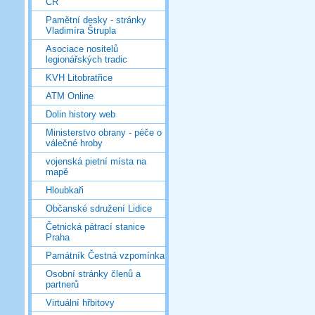
ČR
Pamětní desky - stránky
Vladimíra Štrupla
Asociace nositelů
legionářských tradic
KVH Litobratřice
ATM Online
Dolin history web
Ministerstvo obrany - péče o
válečné hroby
vojenská pietní místa na
mapě
Hloubkaři
Občanské sdružení Lidice
Četnická pátrací stanice
Praha
Památník Čestná vzpomínka
Osobní stránky členů a
partnerů
Virtuální hřbitovy