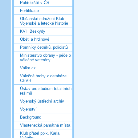
Pohřebiště v ČR
Fortifikace
Občanské sdružení Klub
Vojenské a letecké historie
KVH Beskydy
Oběti a hrdinové
Pomníky četníků, policistů
Ministerstvo obrany - péče o
válečné veterány
Válka.cz
Válečné hroby z databáze
CEVH
Ústav pro studium totalitních
režimů
Vojenský ústřední archiv
Vojenství
Background
Vlastenecká památná místa
Klub přátel pplk. Karla
Vašátky