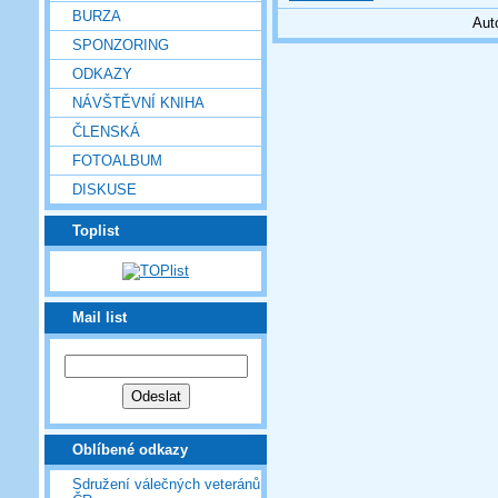
BURZA
Aut
SPONZORING
ODKAZY
NÁVŠTĚVNÍ KNIHA
ČLENSKÁ
FOTOALBUM
DISKUSE
Toplist
Mail list
Oblíbené odkazy
Sdružení válečných veteránů