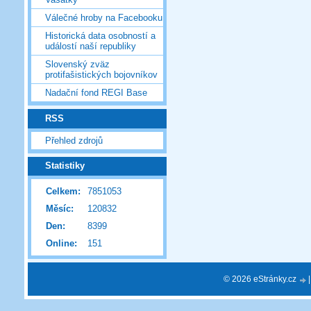
Válečné hroby na Facebooku
Historická data osobností a
událostí naší republiky
Slovenský zväz
protifašistických bojovníkov
Nadační fond REGI Base
RSS
Přehled zdrojů
Statistiky
Celkem:
7851053
Měsíc:
120832
Den:
8399
Online:
151
© 2026 eStránky.cz