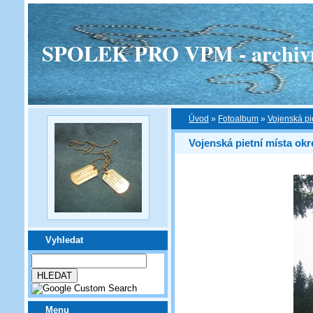
SPOLEK PRO VPM - archivní v
Úvod
»
Fotoalbum
»
Vojenská pi
Vojenská pietní místa okr
Vyhledat
Menu