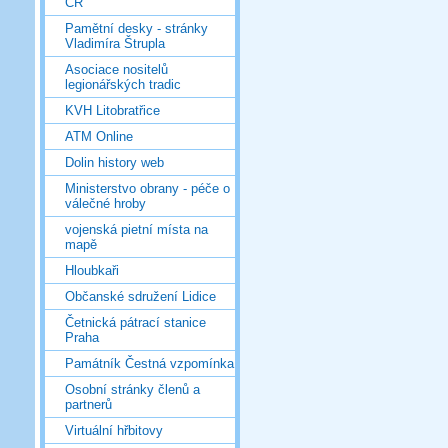
ČR
Pamětní desky - stránky
Vladimíra Štrupla
Asociace nositelů
legionářských tradic
KVH Litobratřice
ATM Online
Dolin history web
Ministerstvo obrany - péče o
válečné hroby
vojenská pietní místa na
mapě
Hloubkaři
Občanské sdružení Lidice
Četnická pátrací stanice
Praha
Památník Čestná vzpomínka
Osobní stránky členů a
partnerů
Virtuální hřbitovy