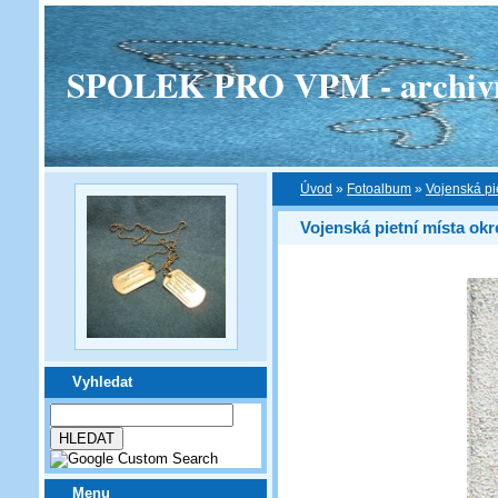
SPOLEK PRO VPM - archivní v
Úvod
»
Fotoalbum
»
Vojenská pi
Vojenská pietní místa okr
Vyhledat
Menu