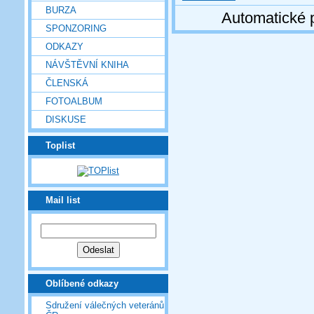
BURZA
Automatické 
SPONZORING
ODKAZY
NÁVŠTĚVNÍ KNIHA
ČLENSKÁ
FOTOALBUM
DISKUSE
Toplist
Mail list
Oblíbené odkazy
Sdružení válečných veteránů