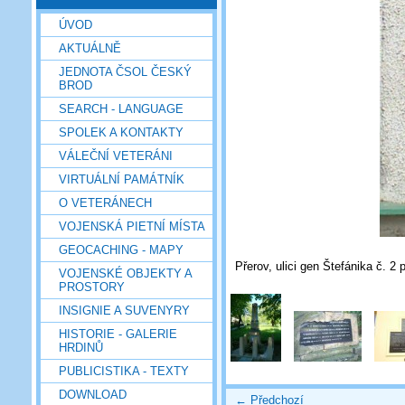
ÚVOD
AKTUÁLNĚ
JEDNOTA ČSOL ČESKÝ
BROD
SEARCH - LANGUAGE
SPOLEK A KONTAKTY
VÁLEČNÍ VETERÁNI
VIRTUÁLNÍ PAMÁTNÍK
O VETERÁNECH
VOJENSKÁ PIETNÍ MÍSTA
GEOCACHING - MAPY
Přerov, ulici gen Štefánika č. 2
VOJENSKÉ OBJEKTY A
PROSTORY
INSIGNIE A SUVENYRY
HISTORIE - GALERIE
HRDINŮ
PUBLICISTIKA - TEXTY
DOWNLOAD
← Předchozí