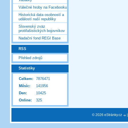
Válečné hroby na Facebooku
Historická data osobností a
událostí naší republiky
Slovenský zväz
protifašistických bojovníkov
Nadační fond REGI Base
RSS
Přehled zdrojů
Statistiky
Celkem:
7876471
Měsíc:
141956
Den:
10425
Online:
325
© 2026 eStránky.cz