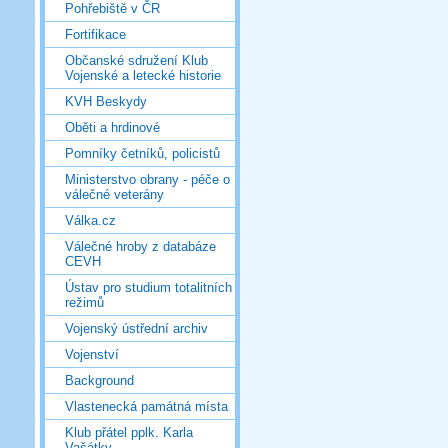
Pohřebiště v ČR
Fortifikace
Občanské sdružení Klub
Vojenské a letecké historie
KVH Beskydy
Oběti a hrdinové
Pomníky četníků, policistů
Ministerstvo obrany - péče o
válečné veterány
Válka.cz
Válečné hroby z databáze
CEVH
Ústav pro studium totalitních
režimů
Vojenský ústřední archiv
Vojenství
Background
Vlastenecká památná místa
Klub přátel pplk. Karla
Vašátky