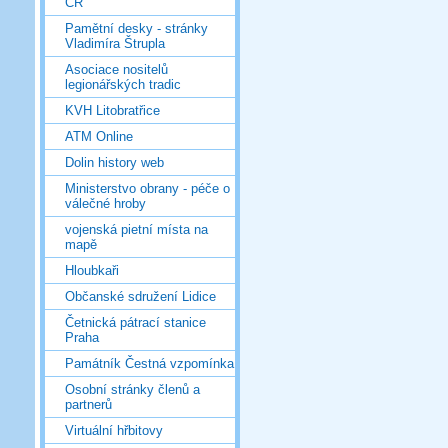
ČR
Pamětní desky - stránky
Vladimíra Štrupla
Asociace nositelů
legionářských tradic
KVH Litobratřice
ATM Online
Dolin history web
Ministerstvo obrany - péče o
válečné hroby
vojenská pietní místa na
mapě
Hloubkaři
Občanské sdružení Lidice
Četnická pátrací stanice
Praha
Památník Čestná vzpomínka
Osobní stránky členů a
partnerů
Virtuální hřbitovy