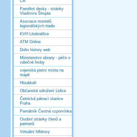
ČR
Pamětní desky - stránky
Vladimíra Štrupla
Asociace nositelů
legionářských tradic
KVH Litobratřice
ATM Online
Dolin history web
Ministerstvo obrany - péče o
válečné hroby
vojenská pietní místa na
mapě
Hloubkaři
Občanské sdružení Lidice
Četnická pátrací stanice
Praha
Památník Čestná vzpomínka
Osobní stránky členů a
partnerů
Virtuální hřbitovy