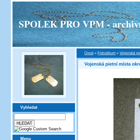
SPOLEK PRO VPM - archivní v
Úvod
»
Fotoalbum
»
Vojenská pi
Vojenská pietní místa okr
Vyhledat
Menu