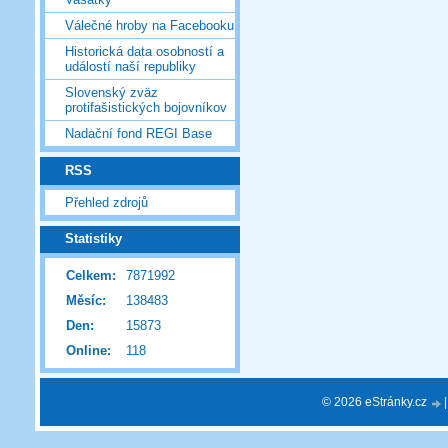
Válečné hroby na Facebooku
Historická data osobností a
událostí naší republiky
Slovenský zväz
protifašistických bojovníkov
Nadační fond REGI Base
RSS
Přehled zdrojů
Statistiky
Celkem:
7871992
Měsíc:
138483
Den:
15873
Online:
118
© 2026 eStránky.cz