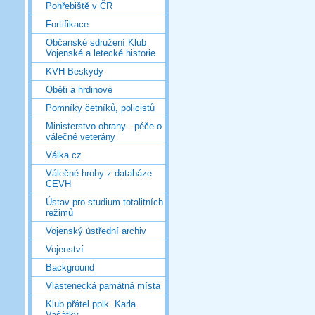
Pohřebiště v ČR
Fortifikace
Občanské sdružení Klub
Vojenské a letecké historie
KVH Beskydy
Oběti a hrdinové
Pomníky četníků, policistů
Ministerstvo obrany - péče o
válečné veterány
Válka.cz
Válečné hroby z databáze
CEVH
Ústav pro studium totalitních
režimů
Vojenský ústřední archiv
Vojenství
Background
Vlastenecká památná místa
Klub přátel pplk. Karla
Vašátky