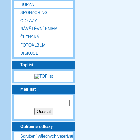
BURZA
SPONZORING
ODKAZY
NÁVŠTĚVNÍ KNIHA
ČLENSKÁ
FOTOALBUM
DISKUSE
Toplist
Mail list
Oblíbené odkazy
Sdružení válečných veteránů