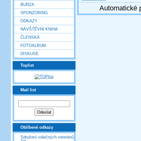
BURZA
Automatické 
SPONZORING
ODKAZY
NÁVŠTĚVNÍ KNIHA
ČLENSKÁ
FOTOALBUM
DISKUSE
Toplist
Mail list
Oblíbené odkazy
Sdružení válečných veteránů