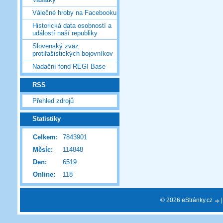
Válečné hroby na Facebooku
Historická data osobností a
událostí naší republiky
Slovenský zväz
protifašistických bojovníkov
Nadační fond REGI Base
RSS
Přehled zdrojů
Statistiky
Celkem:
7843901
Měsíc:
114848
Den:
6519
Online:
118
© 2026 eStránky.cz