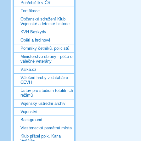
Pohřebiště v ČR
Fortifikace
Občanské sdružení Klub
Vojenské a letecké historie
KVH Beskydy
Oběti a hrdinové
Pomníky četníků, policistů
Ministerstvo obrany - péče o
válečné veterány
Válka.cz
Válečné hroby z databáze
CEVH
Ústav pro studium totalitních
režimů
Vojenský ústřední archiv
Vojenství
Background
Vlastenecká památná místa
Klub přátel pplk. Karla
Vašátky