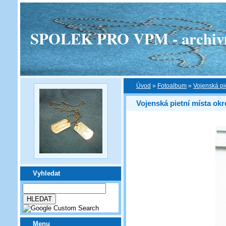
SPOLEK PRO VPM - archivní v
Úvod
»
Fotoalbum
»
Vojenská pi
Vojenská pietní místa okr
Vyhledat
Menu