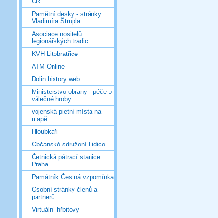
ČR
Pamětní desky - stránky
Vladimíra Štrupla
Asociace nositelů
legionářských tradic
KVH Litobratřice
ATM Online
Dolin history web
Ministerstvo obrany - péče o
válečné hroby
vojenská pietní místa na
mapě
Hloubkaři
Občanské sdružení Lidice
Četnická pátrací stanice
Praha
Památník Čestná vzpomínka
Osobní stránky členů a
partnerů
Virtuální hřbitovy