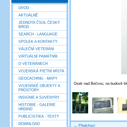
ÚVOD
AKTUÁLNĚ
JEDNOTA ČSOL ČESKÝ
BROD
SEARCH - LANGUAGE
SPOLEK A KONTAKTY
VÁLEČNÍ VETERÁNI
VIRTUÁLNÍ PAMÁTNÍK
O VETERÁNECH
VOJENSKÁ PIETNÍ MÍSTA
GEOCACHING - MAPY
Osek nad Bečvou, na budově ško
VOJENSKÉ OBJEKTY A
PROSTORY
INSIGNIE A SUVENYRY
HISTORIE - GALERIE
HRDINŮ
PUBLICISTIKA - TEXTY
DOWNLOAD
← Předchozí