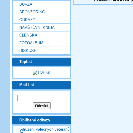
BURZA
SPONZORING
ODKAZY
NÁVŠTĚVNÍ KNIHA
ČLENSKÁ
FOTOALBUM
DISKUSE
Toplist
Mail list
Oblíbené odkazy
Sdružení válečných veteránů