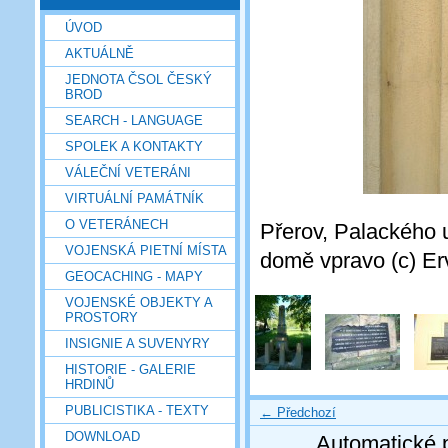
ÚVOD
AKTUÁLNĚ
JEDNOTA ČSOL ČESKÝ
BROD
SEARCH - LANGUAGE
SPOLEK A KONTAKTY
VÁLEČNÍ VETERÁNI
VIRTUÁLNÍ PAMÁTNÍK
O VETERÁNECH
Přerov, Palackého 
VOJENSKÁ PIETNÍ MÍSTA
domě vpravo (c) Erv
GEOCACHING - MAPY
VOJENSKÉ OBJEKTY A
PROSTORY
INSIGNIE A SUVENYRY
HISTORIE - GALERIE
HRDINŮ
PUBLICISTIKA - TEXTY
← Předchozí
DOWNLOAD
Automatické 