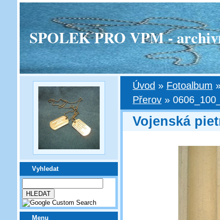
SPOLEK PRO VPM - archivní v
Úvod
»
Fotoalbum
Přerov
»
0606_100_
Vojenská piet
Vyhledat
Menu