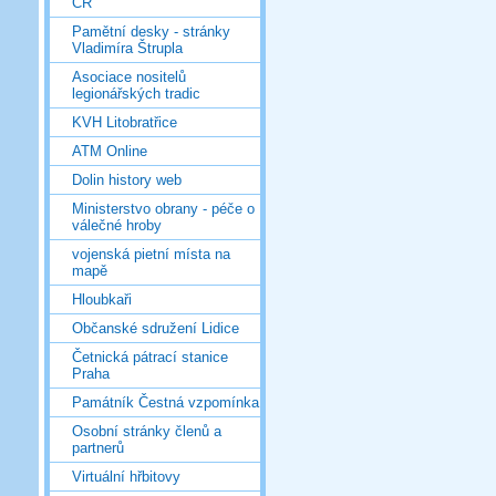
ČR
Pamětní desky - stránky
Vladimíra Štrupla
Asociace nositelů
legionářských tradic
KVH Litobratřice
ATM Online
Dolin history web
Ministerstvo obrany - péče o
válečné hroby
vojenská pietní místa na
mapě
Hloubkaři
Občanské sdružení Lidice
Četnická pátrací stanice
Praha
Památník Čestná vzpomínka
Osobní stránky členů a
partnerů
Virtuální hřbitovy