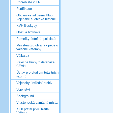
Pohřebiště v ČR
Fortifikace
Občanské sdružení Klub
Vojenské a letecké historie
KVH Beskydy
Oběti a hrdinové
Pomníky četníků, policistů
Ministerstvo obrany - péče o
válečné veterány
Válka.cz
Válečné hroby z databáze
CEVH
Ústav pro studium totalitních
režimů
Vojenský ústřední archiv
Vojenství
Background
Vlastenecká památná místa
Klub přátel pplk. Karla
Vašátky