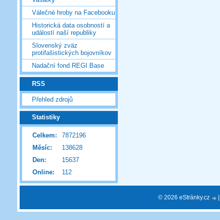
Válečné hroby na Facebooku
Historická data osobností a
událostí naší republiky
Slovenský zväz
protifašistických bojovníkov
Nadační fond REGI Base
RSS
Přehled zdrojů
Statistiky
Celkem:
7872196
Měsíc:
138628
Den:
15637
Online:
112
© 2026 eStránky.cz