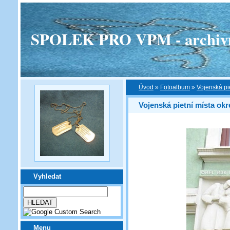
SPOLEK PRO VPM - archivní v
Úvod
»
Fotoalbum
»
Vojenská pi
Vojenská pietní místa okr
Vyhledat
Menu