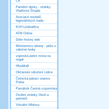
ČR
Pamětní desky - stránky
Vladimíra Štrupla
Asociace nositelů
legionářských tradic
KVH Litobratřice
ATM Online
Dolin history web
Ministerstvo obrany - péče o
válečné hroby
vojenská pietní místa na
mapě
Hloubkaři
Občanské sdružení Lidice
Četnická pátrací stanice
Praha
Památník Čestná vzpomínka
Osobní stránky členů a
partnerů
Virtuální hřbitovy