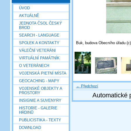
ÚVOD
AKTUÁLNĚ
JEDNOTA ČSOL ČESKÝ
BROD
SEARCH - LANGUAGE
Buk, budova Obecního úřadu (c)
SPOLEK A KONTAKTY
VÁLEČNÍ VETERÁNI
VIRTUÁLNÍ PAMÁTNÍK
O VETERÁNECH
VOJENSKÁ PIETNÍ MÍSTA
GEOCACHING - MAPY
← Předchozí
VOJENSKÉ OBJEKTY A
PROSTORY
Automatické 
INSIGNIE A SUVENYRY
HISTORIE - GALERIE
HRDINŮ
PUBLICISTIKA - TEXTY
DOWNLOAD