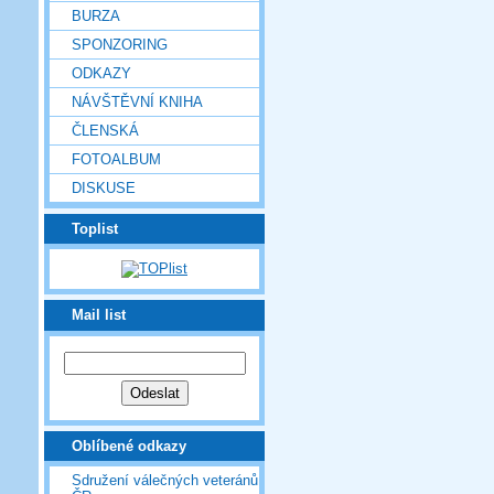
BURZA
SPONZORING
ODKAZY
NÁVŠTĚVNÍ KNIHA
ČLENSKÁ
FOTOALBUM
DISKUSE
Toplist
Mail list
Oblíbené odkazy
Sdružení válečných veteránů