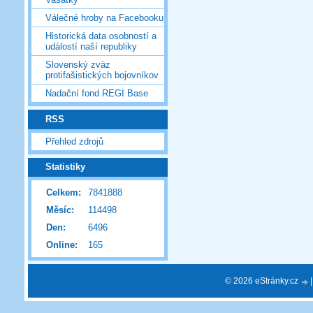
Válečné hroby na Facebooku
Historická data osobností a
událostí naší republiky
Slovenský zväz
protifašistických bojovníkov
Nadační fond REGI Base
RSS
Přehled zdrojů
Statistiky
Celkem:
7841888
Měsíc:
114498
Den:
6496
Online:
165
© 2026 eStránky.cz