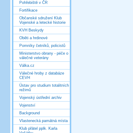
Pohřebiště v ČR
Fortifikace
Občanské sdružení Klub
Vojenské a letecké historie
KVH Beskydy
Oběti a hrdinové
Pomníky četníků, policistů
Ministerstvo obrany - péče o
válečné veterány
Válka.cz
Válečné hroby z databáze
CEVH
Ústav pro studium totalitních
režimů
Vojenský ústřední archiv
Vojenství
Background
Vlastenecká památná místa
Klub přátel pplk. Karla
Vašátky