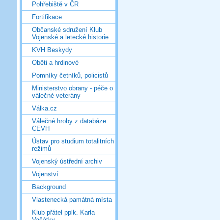
Pohřebiště v ČR
Fortifikace
Občanské sdružení Klub
Vojenské a letecké historie
KVH Beskydy
Oběti a hrdinové
Pomníky četníků, policistů
Ministerstvo obrany - péče o
válečné veterány
Válka.cz
Válečné hroby z databáze
CEVH
Ústav pro studium totalitních
režimů
Vojenský ústřední archiv
Vojenství
Background
Vlastenecká památná místa
Klub přátel pplk. Karla
Vašátky