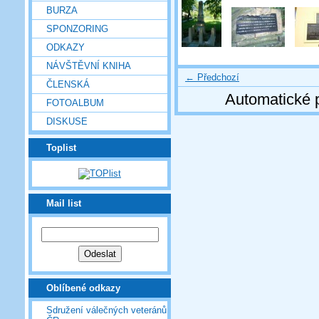
BURZA
SPONZORING
ODKAZY
NÁVŠTĚVNÍ KNIHA
← Předchozí
ČLENSKÁ
Automatické 
FOTOALBUM
DISKUSE
Toplist
Mail list
Oblíbené odkazy
Sdružení válečných veteránů