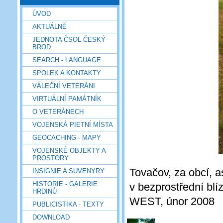
ÚVOD
AKTUÁLNĚ
JEDNOTA ČSOL ČESKÝ
BROD
SEARCH - LANGUAGE
SPOLEK A KONTAKTY
VÁLEČNÍ VETERÁNI
VIRTUÁLNÍ PAMÁTNÍK
O VETERÁNECH
VOJENSKÁ PIETNÍ MÍSTA
GEOCACHING - MAPY
VOJENSKÉ OBJEKTY A
PROSTORY
Tovačov, za obcí, 
INSIGNIE A SUVENYRY
HISTORIE - GALERIE
v bezprostřední bl
HRDINŮ
WEST, únor 2008
PUBLICISTIKA - TEXTY
DOWNLOAD