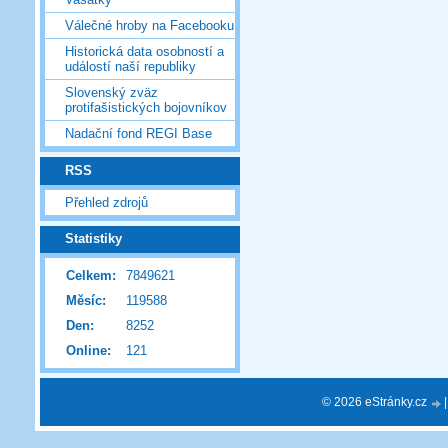
Válečné hroby na Facebooku
Historická data osobností a
událostí naší republiky
Slovenský zväz
protifašistických bojovníkov
Nadační fond REGI Base
RSS
Přehled zdrojů
Statistiky
Celkem:
7849621
Měsíc:
119588
Den:
8252
Online:
121
© 2026 eStránky.cz