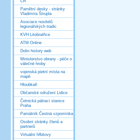
ČR
Pamětní desky - stránky
Vladimíra Štrupla
Asociace nositelů
legionářských tradic
KVH Litobratřice
ATM Online
Dolin history web
Ministerstvo obrany - péče o
válečné hroby
vojenská pietní místa na
mapě
Hloubkaři
Občanské sdružení Lidice
Četnická pátrací stanice
Praha
Památník Čestná vzpomínka
Osobní stránky členů a
partnerů
Virtuální hřbitovy