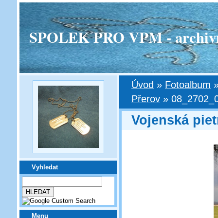
SPOLEK PRO VPM - archivní v
Úvod
»
Fotoalbum
Přerov
»
08_2702_0
Vojenská piet
Vyhledat
Menu