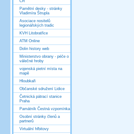
ČR
Pamětní desky - stránky
Vladimíra Štrupla
Asociace nositelů
legionářských tradic
KVH Litobratřice
ATM Online
Dolin history web
Ministerstvo obrany - péče o
válečné hroby
vojenská pietní místa na
mapě
Hloubkaři
Občanské sdružení Lidice
Četnická pátrací stanice
Praha
Památník Čestná vzpomínka
Osobní stránky členů a
partnerů
Virtuální hřbitovy