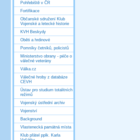
Pohřebiště v ČR
Fortifikace
Občanské sdružení Klub
Vojenské a letecké historie
KVH Beskydy
Oběti a hrdinové
Pomníky četníků, policistů
Ministerstvo obrany - péče o
válečné veterány
Válka.cz
Válečné hroby z databáze
CEVH
Ústav pro studium totalitních
režimů
Vojenský ústřední archiv
Vojenství
Background
Vlastenecká památná místa
Klub přátel pplk. Karla
Vašátky