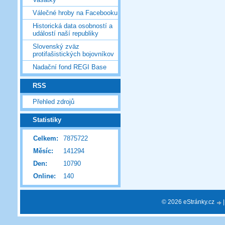
Válečné hroby na Facebooku
Historická data osobností a
událostí naší republiky
Slovenský zväz
protifašistických bojovníkov
Nadační fond REGI Base
RSS
Přehled zdrojů
Statistiky
Celkem:
7875722
Měsíc:
141294
Den:
10790
Online:
140
© 2026 eStránky.cz