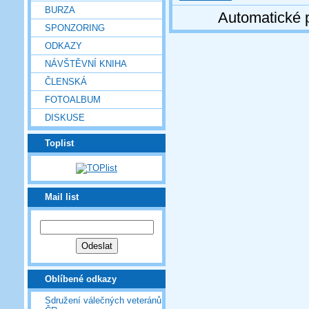
BURZA
Automatické 
SPONZORING
ODKAZY
NÁVŠTĚVNÍ KNIHA
ČLENSKÁ
FOTOALBUM
DISKUSE
Toplist
Mail list
Oblíbené odkazy
Sdružení válečných veteránů