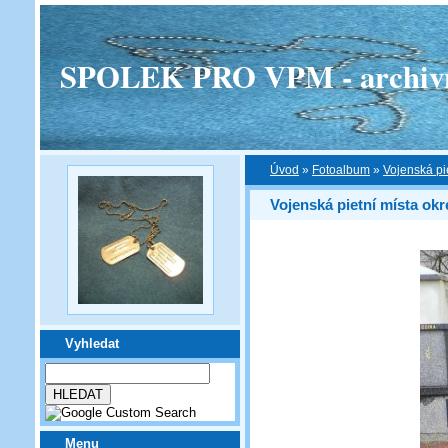
SPOLEK PRO VPM - archivní v
Úvod
»
Fotoalbum
»
Vojenská pi
Vojenská pietní místa okr
Vyhledat
Menu