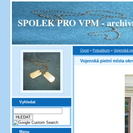
SPOLEK PRO VPM - archivní v
Úvod
»
Fotoalbum
»
Vojenská pi
Vojenská pietní místa okr
Vyhledat
Menu