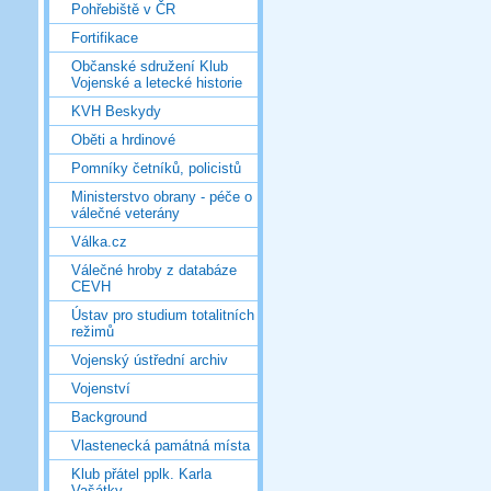
Pohřebiště v ČR
Fortifikace
Občanské sdružení Klub
Vojenské a letecké historie
KVH Beskydy
Oběti a hrdinové
Pomníky četníků, policistů
Ministerstvo obrany - péče o
válečné veterány
Válka.cz
Válečné hroby z databáze
CEVH
Ústav pro studium totalitních
režimů
Vojenský ústřední archiv
Vojenství
Background
Vlastenecká památná místa
Klub přátel pplk. Karla
Vašátky