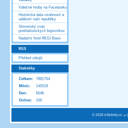
Válečné hroby na Facebooku
Historická data osobností a
událostí naší republiky
Slovenský zväz
protifašistických bojovníkov
Nadační fond REGI Base
RSS
Přehled zdrojů
Statistiky
Celkem:
7881764
Měsíc:
145519
Den:
6546
Online:
100
© 2026 eStránky.cz