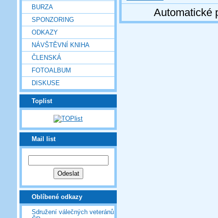
BURZA
Automatické 
SPONZORING
ODKAZY
NÁVŠTĚVNÍ KNIHA
ČLENSKÁ
FOTOALBUM
DISKUSE
Toplist
Mail list
Oblíbené odkazy
Sdružení válečných veteránů