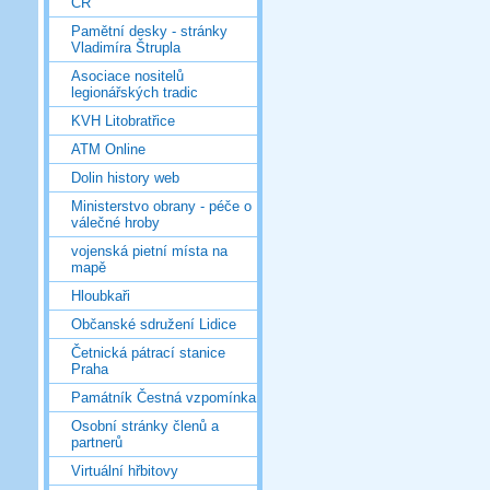
ČR
Pamětní desky - stránky
Vladimíra Štrupla
Asociace nositelů
legionářských tradic
KVH Litobratřice
ATM Online
Dolin history web
Ministerstvo obrany - péče o
válečné hroby
vojenská pietní místa na
mapě
Hloubkaři
Občanské sdružení Lidice
Četnická pátrací stanice
Praha
Památník Čestná vzpomínka
Osobní stránky členů a
partnerů
Virtuální hřbitovy