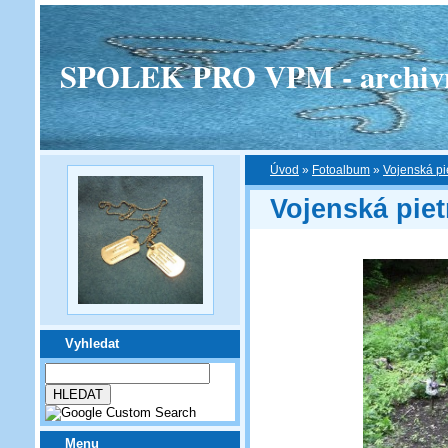
SPOLEK PRO VPM - archivní v
Úvod
»
Fotoalbum
»
Vojenská pi
Vojenská piet
Vyhledat
Menu