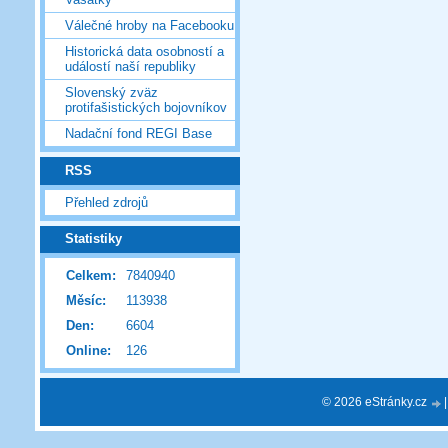
Válečné hroby na Facebooku
Historická data osobností a
událostí naší republiky
Slovenský zväz
protifašistických bojovníkov
Nadační fond REGI Base
RSS
Přehled zdrojů
Statistiky
Celkem:
7840940
Měsíc:
113938
Den:
6604
Online:
126
© 2026 eStránky.cz