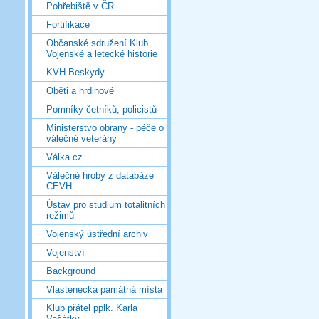
Pohřebiště v ČR
Fortifikace
Občanské sdružení Klub
Vojenské a letecké historie
KVH Beskydy
Oběti a hrdinové
Pomníky četníků, policistů
Ministerstvo obrany - péče o
válečné veterány
Válka.cz
Válečné hroby z databáze
CEVH
Ústav pro studium totalitních
režimů
Vojenský ústřední archiv
Vojenství
Background
Vlastenecká památná místa
Klub přátel pplk. Karla
Vašátky