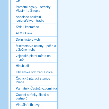
ČR
Pamětní desky - stránky
Vladimíra Štrupla
Asociace nositelů
legionářských tradic
KVH Litobratřice
ATM Online
Dolin history web
Ministerstvo obrany - péče o
válečné hroby
vojenská pietní místa na
mapě
Hloubkaři
Občanské sdružení Lidice
Četnická pátrací stanice
Praha
Památník Čestná vzpomínka
Osobní stránky členů a
partnerů
Virtuální hřbitovy