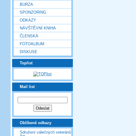
BURZA
SPONZORING
ODKAZY
NÁVŠTĚVNÍ KNIHA
ČLENSKÁ
FOTOALBUM
DISKUSE
Toplist
Mail list
Oblíbené odkazy
Sdružení válečných veteránů