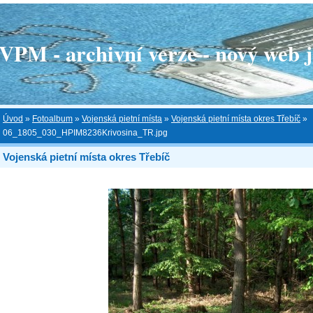
 - archivní verze - nový web je
Úvod
»
Fotoalbum
»
Vojenská pietní místa
»
Vojenská pietní místa okres Třebíč
»
06_1805_030_HPIM8236Krivosina_TR.jpg
Vojenská pietní místa okres Třebíč