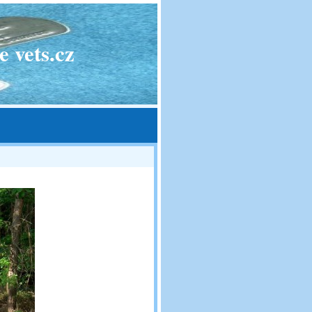
 vets.cz