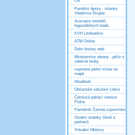
ČR
Pamětní desky - stránky
Vladimíra Štrupla
Asociace nositelů
legionářských tradic
KVH Litobratřice
ATM Online
Dolin history web
Ministerstvo obrany - péče o
válečné hroby
vojenská pietní místa na
mapě
Hloubkaři
Občanské sdružení Lidice
Četnická pátrací stanice
Praha
Památník Čestná vzpomínka
Osobní stránky členů a
partnerů
Virtuální hřbitovy