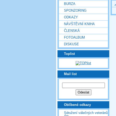
BURZA
SPONZORING
ODKAZY
NÁVŠTĚVNÍ KNIHA
ČLENSKÁ
FOTOALBUM
DISKUSE
Toplist
Mail list
Oblíbené odkazy
Sdružení válečných veteránů