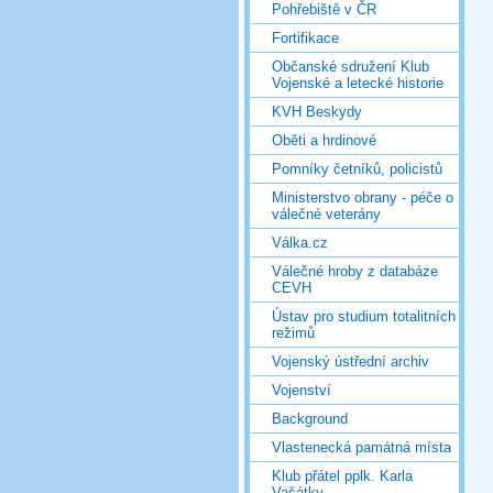
Pohřebiště v ČR
Fortifikace
Občanské sdružení Klub
Vojenské a letecké historie
KVH Beskydy
Oběti a hrdinové
Pomníky četníků, policistů
Ministerstvo obrany - péče o
válečné veterány
Válka.cz
Válečné hroby z databáze
CEVH
Ústav pro studium totalitních
režimů
Vojenský ústřední archiv
Vojenství
Background
Vlastenecká památná místa
Klub přátel pplk. Karla
Vašátky