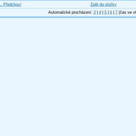
← Předchozí
Zpět do složky
Automatické procházení:
3
|
4
|
5
|
6
|
7
(čas ve vt