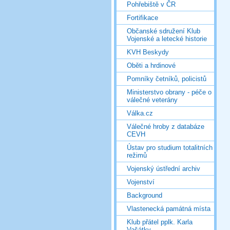
Pohřebiště v ČR
Fortifikace
Občanské sdružení Klub
Vojenské a letecké historie
KVH Beskydy
Oběti a hrdinové
Pomníky četníků, policistů
Ministerstvo obrany - péče o
válečné veterány
Válka.cz
Válečné hroby z databáze
CEVH
Ústav pro studium totalitních
režimů
Vojenský ústřední archiv
Vojenství
Background
Vlastenecká památná místa
Klub přátel pplk. Karla
Vašátky