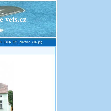
 vets.cz
06_1406_021_blatnice_xTR.jpg