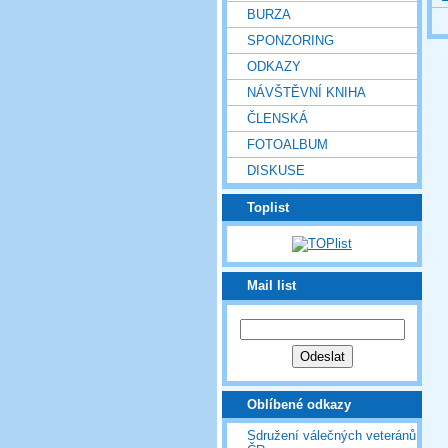
BURZA
SPONZORING
ODKAZY
NÁVŠTĚVNÍ KNIHA
ČLENSKÁ
FOTOALBUM
DISKUSE
Toplist
Mail list
Oblíbené odkazy
Sdružení válečných veteránů