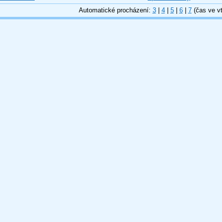
Automatické procházení:
3
|
4
|
5
|
6
|
7
(čas ve vt