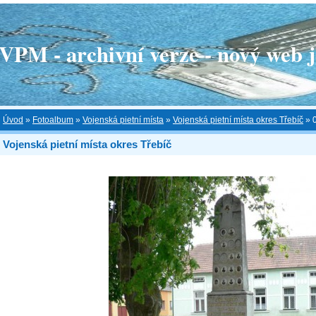
 - archivní verze - nový web je
Úvod
»
Fotoalbum
»
Vojenská pietní místa
»
Vojenská pietní místa okres Třebíč
»
Vojenská pietní místa okres Třebíč