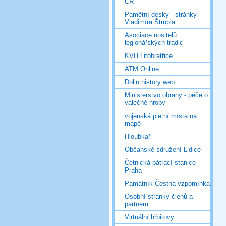
ČR
Pamětní desky - stránky
Vladimíra Štrupla
Asociace nositelů
legionářských tradic
KVH Litobratřice
ATM Online
Dolin history web
Ministerstvo obrany - péče o
válečné hroby
vojenská pietní místa na
mapě
Hloubkaři
Občanské sdružení Lidice
Četnická pátrací stanice
Praha
Památník Čestná vzpomínka
Osobní stránky členů a
partnerů
Virtuální hřbitovy