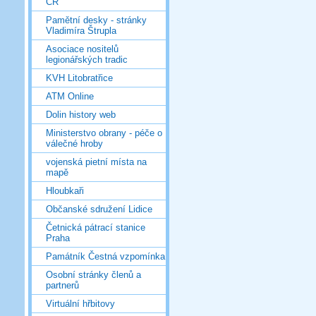
ČR
Pamětní desky - stránky
Vladimíra Štrupla
Asociace nositelů
legionářských tradic
KVH Litobratřice
ATM Online
Dolin history web
Ministerstvo obrany - péče o
válečné hroby
vojenská pietní místa na
mapě
Hloubkaři
Občanské sdružení Lidice
Četnická pátrací stanice
Praha
Památník Čestná vzpomínka
Osobní stránky členů a
partnerů
Virtuální hřbitovy