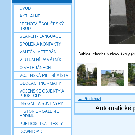
ÚVOD
AKTUÁLNĚ
JEDNOTA ČSOL ČESKÝ
BROD
SEARCH - LANGUAGE
SPOLEK A KONTAKTY
VÁLEČNÍ VETERÁNI
Babice, chodba budovy školy (d
VIRTUÁLNÍ PAMÁTNÍK
O VETERÁNECH
VOJENSKÁ PIETNÍ MÍSTA
GEOCACHING - MAPY
VOJENSKÉ OBJEKTY A
PROSTORY
← Předchozí
INSIGNIE A SUVENYRY
Automatické 
HISTORIE - GALERIE
HRDINŮ
PUBLICISTIKA - TEXTY
DOWNLOAD