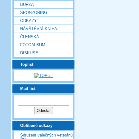
BURZA
SPONZORING
ODKAZY
NÁVŠTĚVNÍ KNIHA
ČLENSKÁ
FOTOALBUM
DISKUSE
Toplist
Mail list
Oblíbené odkazy
Sdružení válečných veteránů