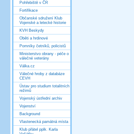
Pohřebiště v ČR
Fortifikace
Občanské sdružení Klub
Vojenské a letecké historie
KVH Beskydy
Oběti a hrdinové
Pomníky četníků, policistů
Ministerstvo obrany - péče o
válečné veterány
Válka.cz
Válečné hroby z databáze
CEVH
Ústav pro studium totalitních
režimů
Vojenský ústřední archiv
Vojenství
Background
Vlastenecká památná místa
Klub přátel pplk. Karla
Vašátky