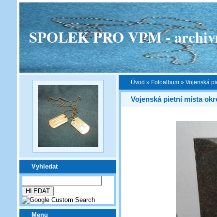
SPOLEK PRO VPM - archivní v
Úvod
»
Fotoalbum
»
Vojenská pi
Vojenská pietní místa okr
Vyhledat
Menu