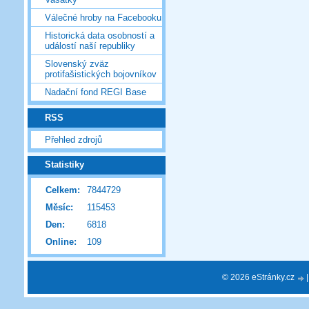
Válečné hroby na Facebooku
Historická data osobností a
událostí naší republiky
Slovenský zväz
protifašistických bojovníkov
Nadační fond REGI Base
RSS
Přehled zdrojů
Statistiky
Celkem:
7844729
Měsíc:
115453
Den:
6818
Online:
109
© 2026 eStránky.cz