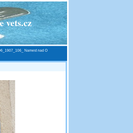
 vets.cz
06_1907_106_ Namest nad O