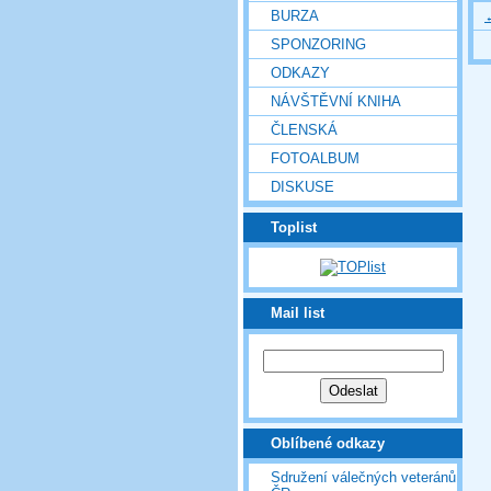
BURZA
SPONZORING
ODKAZY
NÁVŠTĚVNÍ KNIHA
ČLENSKÁ
FOTOALBUM
DISKUSE
Toplist
Mail list
Oblíbené odkazy
Sdružení válečných veteránů