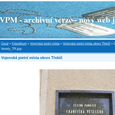
 - archivní verze - nový web je
Úvod
»
Fotoalbum
»
Vojenská pietní místa
»
Vojenská pietní místa okres Třebíč
»
Vesely_TR.jpg-
Vojenská pietní místa okres Třebíč