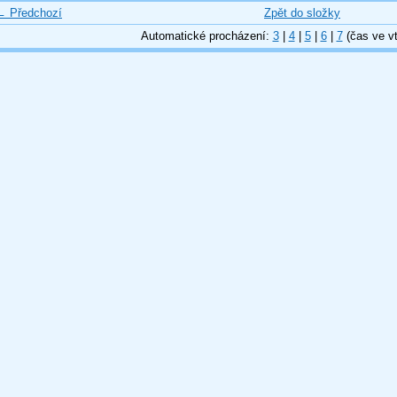
← Předchozí
Zpět do složky
Automatické procházení:
3
|
4
|
5
|
6
|
7
(čas ve vt