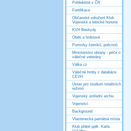
Pohřebiště v ČR
Fortifikace
Občanské sdružení Klub
Vojenské a letecké historie
KVH Beskydy
Oběti a hrdinové
Pomníky četníků, policistů
Ministerstvo obrany - péče o
válečné veterány
Válka.cz
Válečné hroby z databáze
CEVH
Ústav pro studium totalitních
režimů
Vojenský ústřední archiv
Vojenství
Background
Vlastenecká památná místa
Klub přátel pplk. Karla
Vašátky