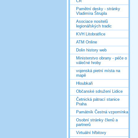
ČR
Pamětní desky - stránky
Vladimíra Štrupla
Asociace nositelů
legionářských tradic
KVH Litobratřice
ATM Online
Dolin history web
Ministerstvo obrany - péče o
válečné hroby
vojenská pietní místa na
mapě
Hloubkaři
Občanské sdružení Lidice
Četnická pátrací stanice
Praha
Památník Čestná vzpomínka
Osobní stránky členů a
partnerů
Virtuální hřbitovy