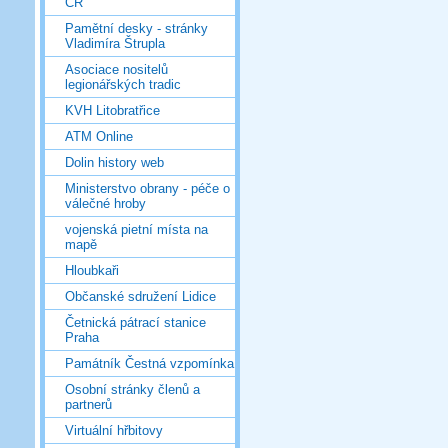
ČR
Pamětní desky - stránky
Vladimíra Štrupla
Asociace nositelů
legionářských tradic
KVH Litobratřice
ATM Online
Dolin history web
Ministerstvo obrany - péče o
válečné hroby
vojenská pietní místa na
mapě
Hloubkaři
Občanské sdružení Lidice
Četnická pátrací stanice
Praha
Památník Čestná vzpomínka
Osobní stránky členů a
partnerů
Virtuální hřbitovy