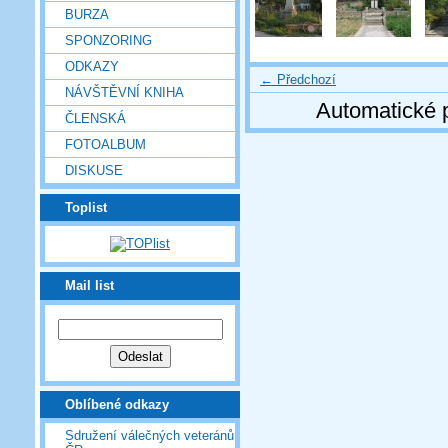
BURZA
SPONZORING
ODKAZY
← Předchozí
NÁVŠTĚVNÍ KNIHA
Automatické 
ČLENSKÁ
FOTOALBUM
DISKUSE
Toplist
Mail list
Oblíbené odkazy
Sdružení válečných veteránů