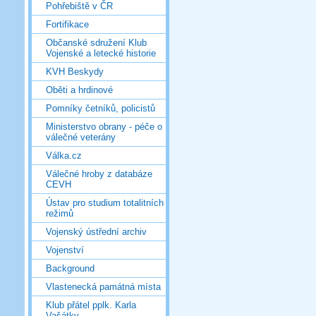
Pohřebiště v ČR
Fortifikace
Občanské sdružení Klub
Vojenské a letecké historie
KVH Beskydy
Oběti a hrdinové
Pomníky četníků, policistů
Ministerstvo obrany - péče o
válečné veterány
Válka.cz
Válečné hroby z databáze
CEVH
Ústav pro studium totalitních
režimů
Vojenský ústřední archiv
Vojenství
Background
Vlastenecká památná místa
Klub přátel pplk. Karla
Vašátky