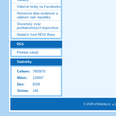
Válečné hroby na Facebooku
Historická data osobností a
událostí naší republiky
Slovenský zväz
protifašistických bojovníkov
Nadační fond REGI Base
RSS
Přehled zdrojů
Statistiky
Celkem:
7850670
Měsíc:
120497
Den:
8258
Online:
146
© 2026 eStránky.cz