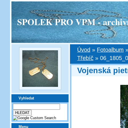
SPOLEK PRO VPM - archivní v
Úvod
»
Fotoalbum
Třebíč
»
06_1805_0
Vojenská piet
Vyhledat
Menu