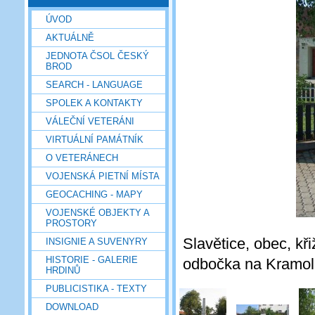
ÚVOD
AKTUÁLNĚ
JEDNOTA ČSOL ČESKÝ
BROD
SEARCH - LANGUAGE
SPOLEK A KONTAKTY
VÁLEČNÍ VETERÁNI
VIRTUÁLNÍ PAMÁTNÍK
O VETERÁNECH
VOJENSKÁ PIETNÍ MÍSTA
GEOCACHING - MAPY
VOJENSKÉ OBJEKTY A
PROSTORY
Slavětice, obec, k
INSIGNIE A SUVENYRY
HISTORIE - GALERIE
odbočka na Kramol
HRDINŮ
PUBLICISTIKA - TEXTY
DOWNLOAD