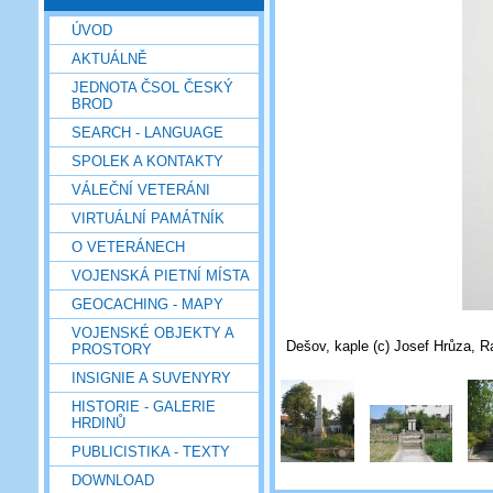
ÚVOD
AKTUÁLNĚ
JEDNOTA ČSOL ČESKÝ
BROD
SEARCH - LANGUAGE
SPOLEK A KONTAKTY
VÁLEČNÍ VETERÁNI
VIRTUÁLNÍ PAMÁTNÍK
O VETERÁNECH
VOJENSKÁ PIETNÍ MÍSTA
GEOCACHING - MAPY
VOJENSKÉ OBJEKTY A
Dešov, kaple (c) Josef Hrůza, R
PROSTORY
INSIGNIE A SUVENYRY
HISTORIE - GALERIE
HRDINŮ
PUBLICISTIKA - TEXTY
DOWNLOAD