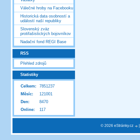
Válečné hroby na Facebooku
Historická data osobností a
událostí naší republiky
Slovenský zväz
protifašistických bojovníkov
Nadační fond REGI Base
RSS
Přehled zdrojů
Statistiky
Celkem:
7851237
Měsíc:
121001
Den:
8470
Online:
117
© 2026 eStránky.cz