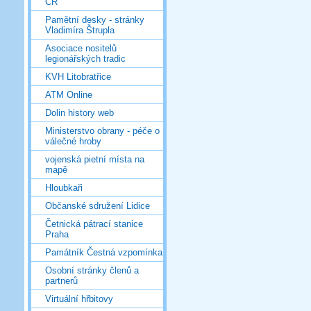
ČR
Pamětní desky - stránky
Vladimíra Štrupla
Asociace nositelů
legionářských tradic
KVH Litobratřice
ATM Online
Dolin history web
Ministerstvo obrany - péče o
válečné hroby
vojenská pietní místa na
mapě
Hloubkaři
Občanské sdružení Lidice
Četnická pátrací stanice
Praha
Památník Čestná vzpomínka
Osobní stránky členů a
partnerů
Virtuální hřbitovy