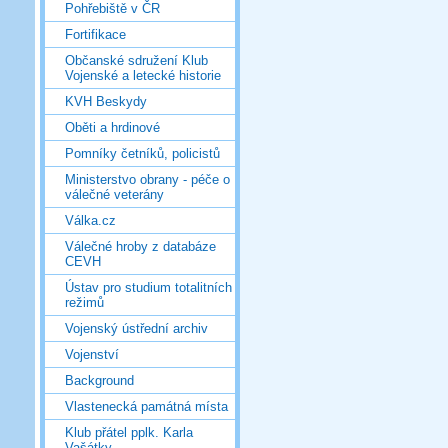
Pohřebiště v ČR
Fortifikace
Občanské sdružení Klub
Vojenské a letecké historie
KVH Beskydy
Oběti a hrdinové
Pomníky četníků, policistů
Ministerstvo obrany - péče o
válečné veterány
Válka.cz
Válečné hroby z databáze
CEVH
Ústav pro studium totalitních
režimů
Vojenský ústřední archiv
Vojenství
Background
Vlastenecká památná místa
Klub přátel pplk. Karla
Vašátky