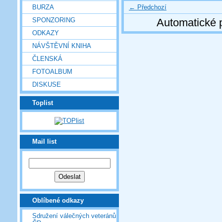
← Předchozí
BURZA
SPONZORING
Automatické 
ODKAZY
NÁVŠTĚVNÍ KNIHA
ČLENSKÁ
FOTOALBUM
DISKUSE
Toplist
Mail list
Oblíbené odkazy
Sdružení válečných veteránů