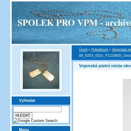
SPOLEK PRO VPM - archivní v
Úvod
»
Fotoalbum
»
Vojenská pi
08_0203_002x_P1110605_Des
Vojenská pietní místa okr
Vyhledat
Menu