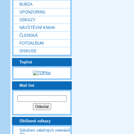
BURZA
SPONZORING
ODKAZY
NÁVŠTĚVNÍ KNIHA
ČLENSKÁ
FOTOALBUM
DISKUSE
Toplist
Mail list
Oblíbené odkazy
Sdružení válečných veteránů