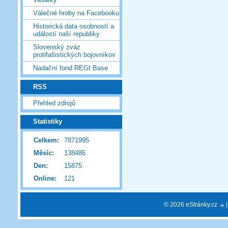
Válečné hroby na Facebooku
Historická data osobností a
událostí naší republiky
Slovenský zväz
protifašistických bojovníkov
Nadační fond REGI Base
RSS
Přehled zdrojů
Statistiky
Celkem:
7871995
Měsíc:
138486
Den:
15875
Online:
121
© 2026 eStránky.cz