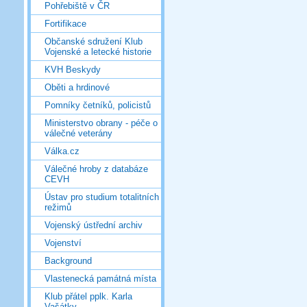
Pohřebiště v ČR
Fortifikace
Občanské sdružení Klub
Vojenské a letecké historie
KVH Beskydy
Oběti a hrdinové
Pomníky četníků, policistů
Ministerstvo obrany - péče o
válečné veterány
Válka.cz
Válečné hroby z databáze
CEVH
Ústav pro studium totalitních
režimů
Vojenský ústřední archiv
Vojenství
Background
Vlastenecká památná místa
Klub přátel pplk. Karla
Vašátky