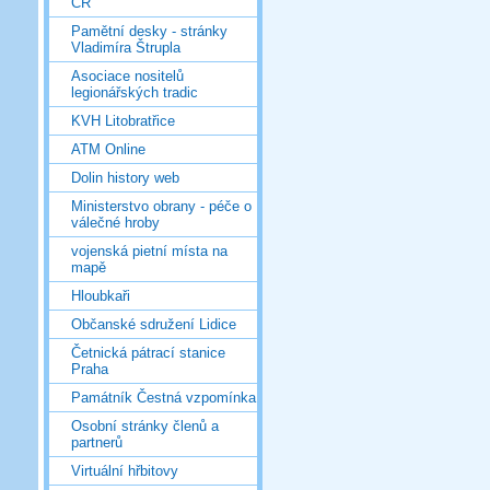
ČR
Pamětní desky - stránky
Vladimíra Štrupla
Asociace nositelů
legionářských tradic
KVH Litobratřice
ATM Online
Dolin history web
Ministerstvo obrany - péče o
válečné hroby
vojenská pietní místa na
mapě
Hloubkaři
Občanské sdružení Lidice
Četnická pátrací stanice
Praha
Památník Čestná vzpomínka
Osobní stránky členů a
partnerů
Virtuální hřbitovy