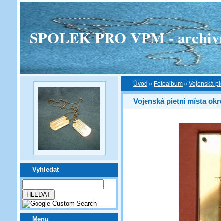
SPOLEK PRO VPM - archivní v
Úvod
»
Fotoalbum
»
Vojenská pi
Vojenská pietní místa okr
Vyhledat
Menu