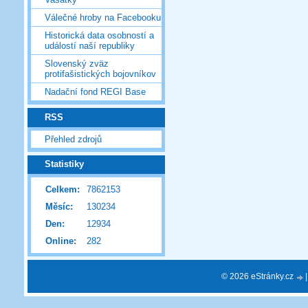
Válečné hroby na Facebooku
Historická data osobností a
událostí naší republiky
Slovenský zväz
protifašistických bojovníkov
Nadační fond REGI Base
RSS
Přehled zdrojů
Statistiky
Celkem:
7862153
Měsíc:
130234
Den:
12934
Online:
282
© 2026 eStránky.cz