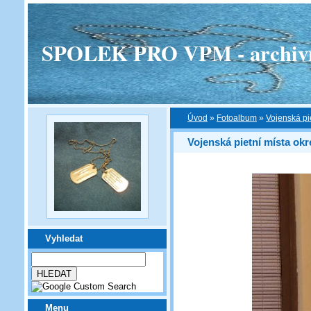
SPOLEK PRO VPM - archivní v
Úvod
»
Fotoalbum
»
Vojenská pi
Vojenská pietní místa okr
Vyhledat
Menu