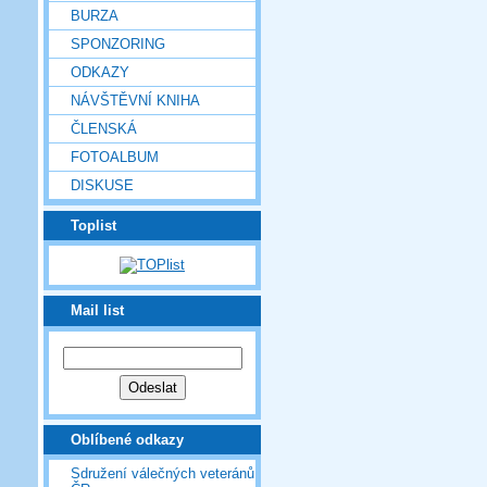
BURZA
SPONZORING
ODKAZY
NÁVŠTĚVNÍ KNIHA
ČLENSKÁ
FOTOALBUM
DISKUSE
Toplist
Mail list
Oblíbené odkazy
Sdružení válečných veteránů