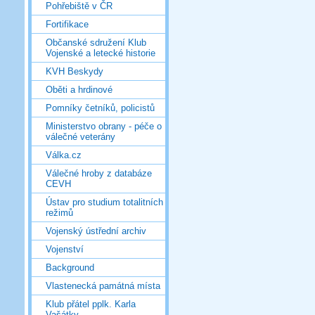
Pohřebiště v ČR
Fortifikace
Občanské sdružení Klub
Vojenské a letecké historie
KVH Beskydy
Oběti a hrdinové
Pomníky četníků, policistů
Ministerstvo obrany - péče o
válečné veterány
Válka.cz
Válečné hroby z databáze
CEVH
Ústav pro studium totalitních
režimů
Vojenský ústřední archiv
Vojenství
Background
Vlastenecká památná místa
Klub přátel pplk. Karla
Vašátky