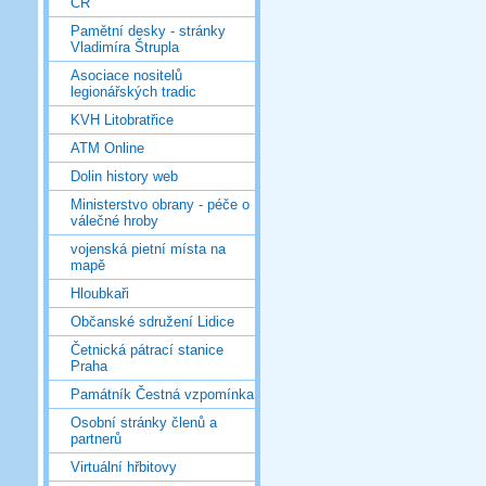
ČR
Pamětní desky - stránky
Vladimíra Štrupla
Asociace nositelů
legionářských tradic
KVH Litobratřice
ATM Online
Dolin history web
Ministerstvo obrany - péče o
válečné hroby
vojenská pietní místa na
mapě
Hloubkaři
Občanské sdružení Lidice
Četnická pátrací stanice
Praha
Památník Čestná vzpomínka
Osobní stránky členů a
partnerů
Virtuální hřbitovy