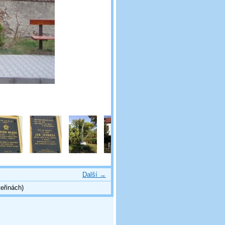
Další →
eřinách)