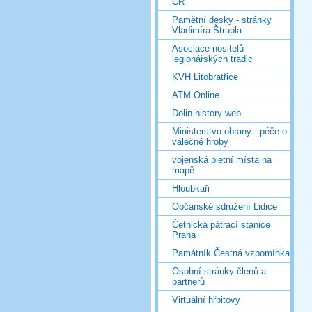
ČR
Pamětní desky - stránky
Vladimíra Štrupla
Asociace nositelů
legionářských tradic
KVH Litobratřice
ATM Online
Dolin history web
Ministerstvo obrany - péče o
válečné hroby
vojenská pietní místa na
mapě
Hloubkaři
Občanské sdružení Lidice
Četnická pátrací stanice
Praha
Památník Čestná vzpomínka
Osobní stránky členů a
partnerů
Virtuální hřbitovy