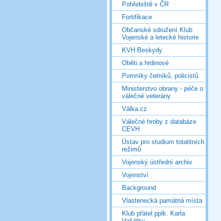
Pohřebiště v ČR
Fortifikace
Občanské sdružení Klub
Vojenské a letecké historie
KVH Beskydy
Oběti a hrdinové
Pomníky četníků, policistů
Ministerstvo obrany - péče o
válečné veterány
Válka.cz
Válečné hroby z databáze
CEVH
Ústav pro studium totalitních
režimů
Vojenský ústřední archiv
Vojenství
Background
Vlastenecká památná místa
Klub přátel pplk. Karla
Vašátky