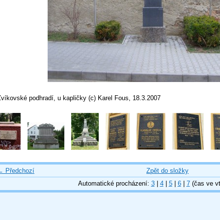
víkovské podhradí, u kapličky (c) Karel Fous, 18.3.2007
← Předchozí
Zpět do složky
Automatické procházení:
3
|
4
|
5
|
6
|
7
(čas ve vt