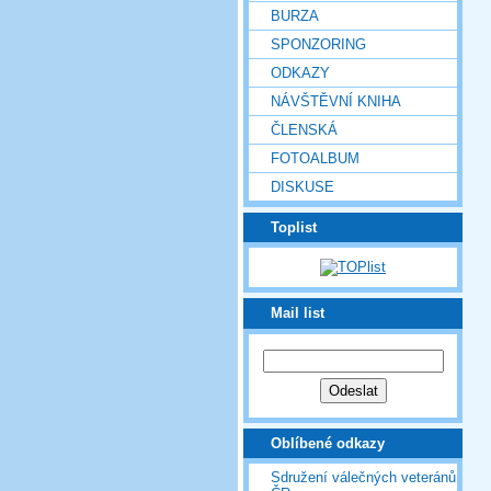
BURZA
SPONZORING
ODKAZY
NÁVŠTĚVNÍ KNIHA
ČLENSKÁ
FOTOALBUM
DISKUSE
Toplist
Mail list
Oblíbené odkazy
Sdružení válečných veteránů