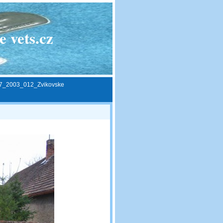
 vets.cz
7_2003_012_Zvikovske