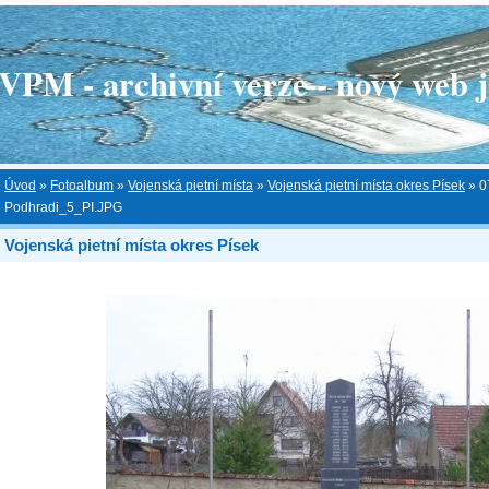
 - archivní verze - nový web je
Úvod
»
Fotoalbum
»
Vojenská pietní místa
»
Vojenská pietní místa okres Písek
»
0
Podhradi_5_PI.JPG
Vojenská pietní místa okres Písek