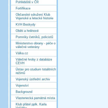
Pohřebiště v ČR
Fortifikace
Občanské sdružení Klub
Vojenské a letecké historie
KVH Beskydy
Oběti a hrdinové
Pomníky četníků, policistů
Ministerstvo obrany - péče o
válečné veterány
Válka.cz
Válečné hroby z databáze
CEVH
Ústav pro studium totalitních
režimů
Vojenský ústřední archiv
Vojenství
Background
Vlastenecká památná místa
Klub přátel pplk. Karla
Vašátky