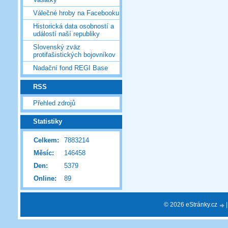
Válečné hroby na Facebooku
Historická data osobností a
událostí naší republiky
Slovenský zväz
protifašistických bojovníkov
Nadační fond REGI Base
RSS
Přehled zdrojů
Statistiky
Celkem:
7883214
Měsíc:
146458
Den:
5379
Online:
89
© 2026 eStránky.cz