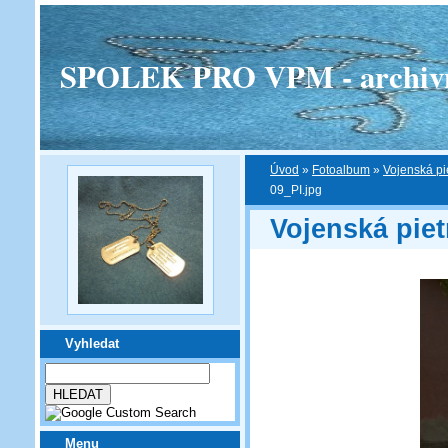
SPOLEK PRO VPM - archivní v
Úvod
»
Fotoalbum
»
Vojenská pi
09_PI.jpg
Vojenská piet
Vyhledat
Menu