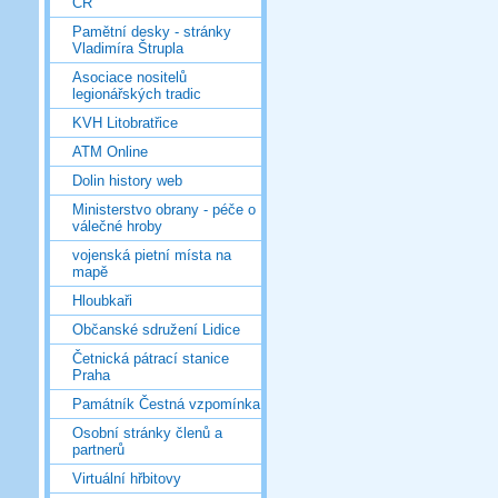
ČR
Pamětní desky - stránky
Vladimíra Štrupla
Asociace nositelů
legionářských tradic
KVH Litobratřice
ATM Online
Dolin history web
Ministerstvo obrany - péče o
válečné hroby
vojenská pietní místa na
mapě
Hloubkaři
Občanské sdružení Lidice
Četnická pátrací stanice
Praha
Památník Čestná vzpomínka
Osobní stránky členů a
partnerů
Virtuální hřbitovy