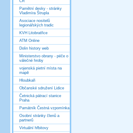
ČR
Pamětní desky - stránky
Vladimíra Štrupla
Asociace nositelů
legionářských tradic
KVH Litobratřice
ATM Online
Dolin history web
Ministerstvo obrany - péče o
válečné hroby
vojenská pietní místa na
mapě
Hloubkaři
Občanské sdružení Lidice
Četnická pátrací stanice
Praha
Památník Čestná vzpomínka
Osobní stránky členů a
partnerů
Virtuální hřbitovy