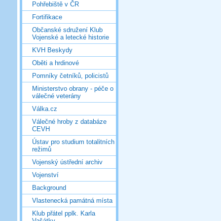
Pohřebiště v ČR
Fortifikace
Občanské sdružení Klub
Vojenské a letecké historie
KVH Beskydy
Oběti a hrdinové
Pomníky četníků, policistů
Ministerstvo obrany - péče o
válečné veterány
Válka.cz
Válečné hroby z databáze
CEVH
Ústav pro studium totalitních
režimů
Vojenský ústřední archiv
Vojenství
Background
Vlastenecká památná místa
Klub přátel pplk. Karla
Vašátky