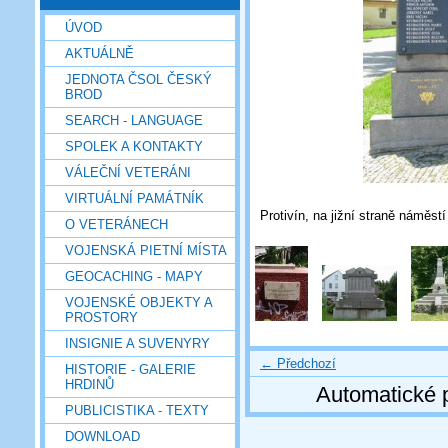
ÚVOD
AKTUÁLNĚ
JEDNOTA ČSOL ČESKÝ
BROD
SEARCH - LANGUAGE
SPOLEK A KONTAKTY
VÁLEČNÍ VETERÁNI
VIRTUÁLNÍ PAMÁTNÍK
Protivín, na jižní straně náměst
O VETERÁNECH
VOJENSKÁ PIETNÍ MÍSTA
GEOCACHING - MAPY
VOJENSKÉ OBJEKTY A
PROSTORY
INSIGNIE A SUVENYRY
← Předchozí
HISTORIE - GALERIE
HRDINŮ
Automatické 
PUBLICISTIKA - TEXTY
DOWNLOAD