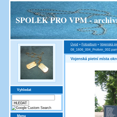
SPOLEK PRO VPM - archivní v
Úvod
»
Fotoalbum
»
Vojenská pi
08_1606_004_Protivin_002.pama
Vojenská pietní místa okr
Vyhledat
Menu