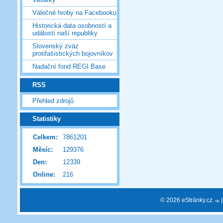
Válečné hroby na Facebooku
Historická data osobností a
událostí naší republiky
Slovenský zväz
protifašistických bojovníkov
Nadační fond REGI Base
RSS
Přehled zdrojů
Statistiky
Celkem:
7861201
Měsíc:
129376
Den:
12339
Online:
216
© 2026 eStránky.cz