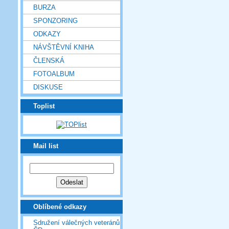
BURZA
SPONZORING
ODKAZY
NÁVŠTĚVNÍ KNIHA
ČLENSKÁ
FOTOALBUM
DISKUSE
Toplist
Mail list
Oblíbené odkazy
Sdružení válečných veteránů