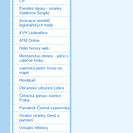
ČR
Pamětní desky - stránky
Vladimíra Štrupla
Asociace nositelů
legionářských tradic
KVH Litobratřice
ATM Online
Dolin history web
Ministerstvo obrany - péče o
válečné hroby
vojenská pietní místa na
mapě
Hloubkaři
Občanské sdružení Lidice
Četnická pátrací stanice
Praha
Památník Čestná vzpomínka
Osobní stránky členů a
partnerů
Virtuální hřbitovy