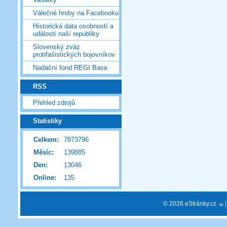
Válečné hroby na Facebooku
Historická data osobností a
událostí naší republiky
Slovenský zväz
protifašistických bojovníkov
Nadační fond REGI Base
RSS
Přehled zdrojů
Statistiky
Celkem:
7873796
Měsíc:
139885
Den:
13046
Online:
135
© 2026 eStránky.cz