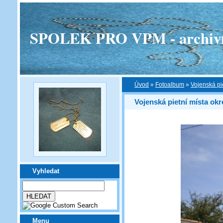
SPOLEK PRO VPM - archivní v
Úvod
»
Fotoalbum
»
Vojenská pi
Vojenská pietní místa okr
Vyhledat
Menu