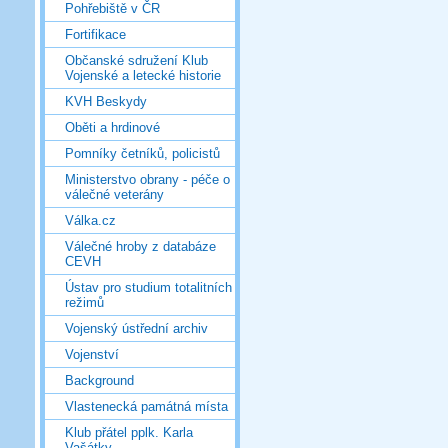
Pohřebiště v ČR
Fortifikace
Občanské sdružení Klub
Vojenské a letecké historie
KVH Beskydy
Oběti a hrdinové
Pomníky četníků, policistů
Ministerstvo obrany - péče o
válečné veterány
Válka.cz
Válečné hroby z databáze
CEVH
Ústav pro studium totalitních
režimů
Vojenský ústřední archiv
Vojenství
Background
Vlastenecká památná místa
Klub přátel pplk. Karla
Vašátky