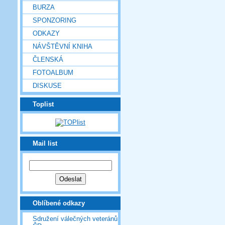
BURZA
SPONZORING
ODKAZY
NÁVŠTĚVNÍ KNIHA
ČLENSKÁ
FOTOALBUM
DISKUSE
Toplist
Mail list
Oblíbené odkazy
Sdružení válečných veteránů