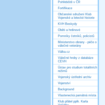
Pohřebiště v ČR
Fortifikace
Občanské sdružení Klub
Vojenské a letecké historie
KVH Beskydy
Oběti a hrdinové
Pomníky četníků, policistů
Ministerstvo obrany - péče o
válečné veterány
Válka.cz
Válečné hroby z databáze
CEVH
Ústav pro studium totalitních
režimů
Vojenský ústřední archiv
Vojenství
Background
Vlastenecká památná místa
Klub přátel pplk. Karla
Vašátky