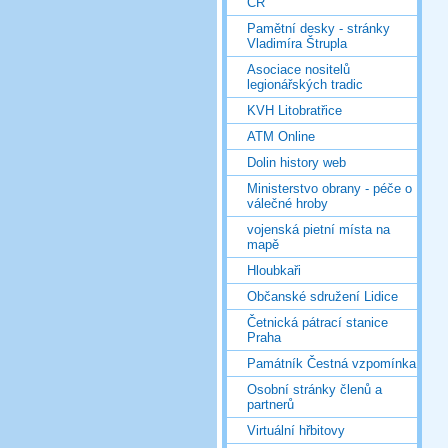
ČR
Pamětní desky - stránky
Vladimíra Štrupla
Asociace nositelů
legionářských tradic
KVH Litobratřice
ATM Online
Dolin history web
Ministerstvo obrany - péče o
válečné hroby
vojenská pietní místa na
mapě
Hloubkaři
Občanské sdružení Lidice
Četnická pátrací stanice
Praha
Památník Čestná vzpomínka
Osobní stránky členů a
partnerů
Virtuální hřbitovy