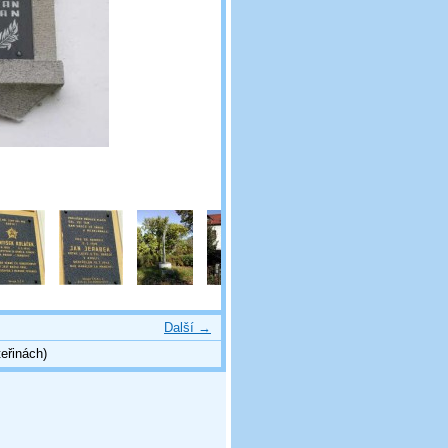
Další →
eřinách)