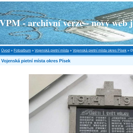
 - archivní verze - nový web je
Úvod
»
Fotoalbum
»
Vojenská pietní místa
»
Vojenská pietní místa okres Písek
»
0
Vojenská pietní místa okres Písek