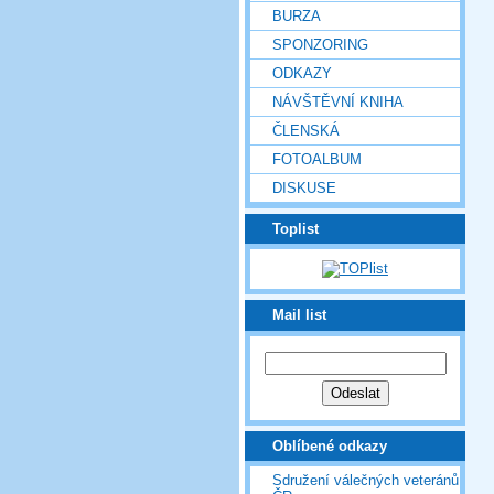
BURZA
SPONZORING
ODKAZY
NÁVŠTĚVNÍ KNIHA
ČLENSKÁ
FOTOALBUM
DISKUSE
Toplist
Mail list
Oblíbené odkazy
Sdružení válečných veteránů