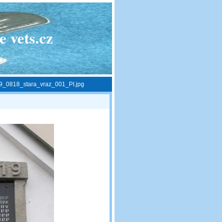
 vets.cz
9_0818_stara_vraz_001_PI.jpg