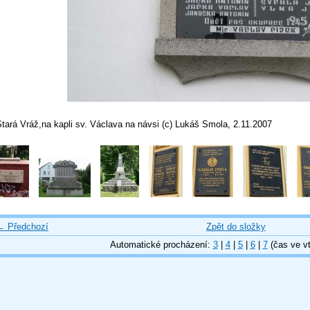
tará Vráž,na kapli sv. Václava na návsi (c) Lukáš Smola, 2.11.2007
← Předchozí
Zpět do složky
Automatické procházení:
3
|
4
|
5
|
6
|
7
(čas ve vt