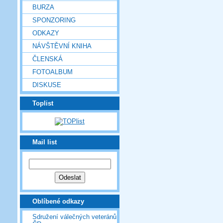
BURZA
SPONZORING
ODKAZY
NÁVŠTĚVNÍ KNIHA
ČLENSKÁ
FOTOALBUM
DISKUSE
Toplist
Mail list
Oblíbené odkazy
Sdružení válečných veteránů