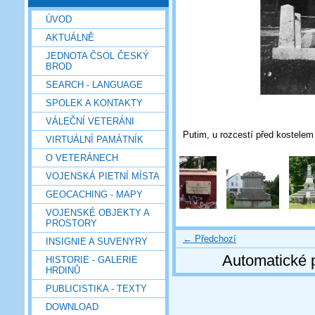
ÚVOD
AKTUÁLNĚ
JEDNOTA ČSOL ČESKÝ
BROD
SEARCH - LANGUAGE
SPOLEK A KONTAKTY
VÁLEČNÍ VETERÁNI
Putim, u rozcestí před kostelem 
VIRTUÁLNÍ PAMÁTNÍK
O VETERÁNECH
VOJENSKÁ PIETNÍ MÍSTA
GEOCACHING - MAPY
VOJENSKÉ OBJEKTY A
PROSTORY
← Předchozí
INSIGNIE A SUVENYRY
Automatické 
HISTORIE - GALERIE
HRDINŮ
PUBLICISTIKA - TEXTY
DOWNLOAD