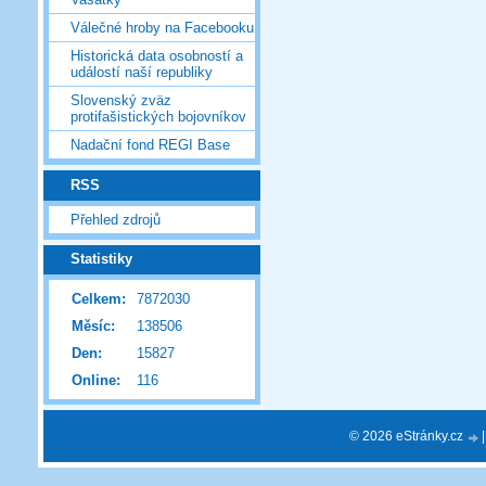
Válečné hroby na Facebooku
Historická data osobností a
událostí naší republiky
Slovenský zväz
protifašistických bojovníkov
Nadační fond REGI Base
RSS
Přehled zdrojů
Statistiky
Celkem:
7872030
Měsíc:
138506
Den:
15827
Online:
116
© 2026 eStránky.cz