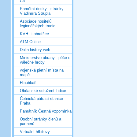
ČR
Pamětní desky - stránky
Vladimíra Štrupla
Asociace nositelů
legionářských tradic
KVH Litobratřice
ATM Online
Dolin history web
Ministerstvo obrany - péče o
válečné hroby
vojenská pietní místa na
mapě
Hloubkaři
Občanské sdružení Lidice
Četnická pátrací stanice
Praha
Památník Čestná vzpomínka
Osobní stránky členů a
partnerů
Virtuální hřbitovy