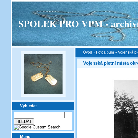
SPOLEK PRO VPM - archivní v
Úvod
»
Fotoalbum
»
Vojenská pi
Vojenská pietní místa okr
Vyhledat
Menu