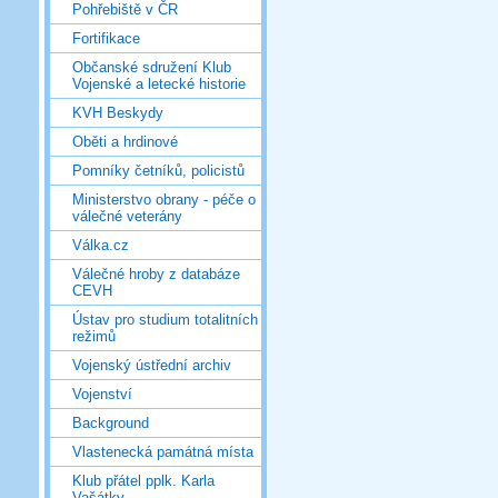
Pohřebiště v ČR
Fortifikace
Občanské sdružení Klub
Vojenské a letecké historie
KVH Beskydy
Oběti a hrdinové
Pomníky četníků, policistů
Ministerstvo obrany - péče o
válečné veterány
Válka.cz
Válečné hroby z databáze
CEVH
Ústav pro studium totalitních
režimů
Vojenský ústřední archiv
Vojenství
Background
Vlastenecká památná místa
Klub přátel pplk. Karla
Vašátky