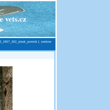
 vets.cz
8_2807_002_pisek_pomnik 1. svetove