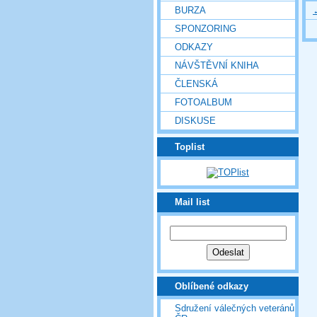
BURZA
SPONZORING
ODKAZY
NÁVŠTĚVNÍ KNIHA
ČLENSKÁ
FOTOALBUM
DISKUSE
Toplist
Mail list
Oblíbené odkazy
Sdružení válečných veteránů