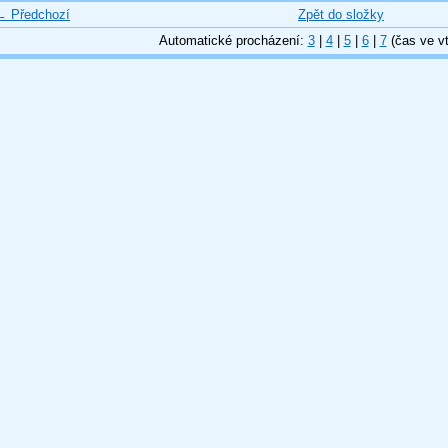
← Předchozí
Zpět do složky
Automatické procházení:
3
|
4
|
5
|
6
|
7
(čas ve vt