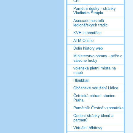
ČR
Pamětní desky - stránky
Vladimíra Štrupla
Asociace nositelů
legionářských tradic
KVH Litobratřice
ATM Online
Dolin history web
Ministerstvo obrany - péče o
válečné hroby
vojenská pietní místa na
mapě
Hloubkaři
Občanské sdružení Lidice
Četnická pátrací stanice
Praha
Památník Čestná vzpomínka
Osobní stránky členů a
partnerů
Virtuální hřbitovy