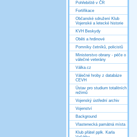
Pohřebiště v ČR
Fortifikace
Občanské sdružení Klub
Vojenské a letecké historie
KVH Beskydy
Oběti a hrdinové
Pomníky četníků, policistů
Ministerstvo obrany - péče o
válečné veterány
Válka.cz
Válečné hroby z databáze
CEVH
Ústav pro studium totalitních
režimů
Vojenský ústřední archiv
Vojenství
Background
Vlastenecká památná místa
Klub přátel pplk. Karla
Vašátky