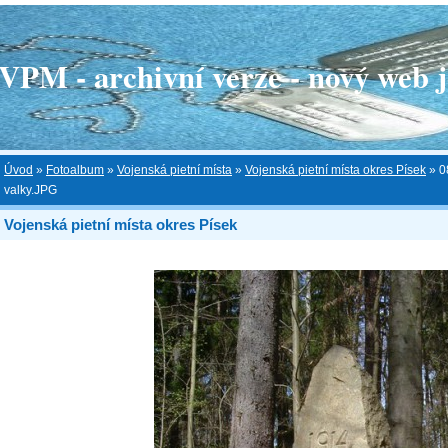
 - archivní verze - nový web je
Úvod
»
Fotoalbum
»
Vojenská pietní místa
»
Vojenská pietní místa okres Písek
»
0
valky.JPG
Vojenská pietní místa okres Písek