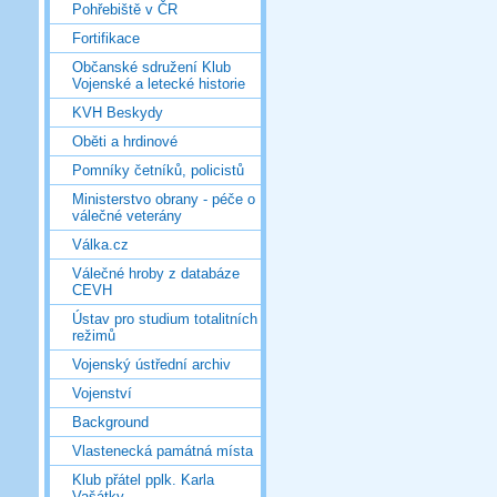
Pohřebiště v ČR
Fortifikace
Občanské sdružení Klub
Vojenské a letecké historie
KVH Beskydy
Oběti a hrdinové
Pomníky četníků, policistů
Ministerstvo obrany - péče o
válečné veterány
Válka.cz
Válečné hroby z databáze
CEVH
Ústav pro studium totalitních
režimů
Vojenský ústřední archiv
Vojenství
Background
Vlastenecká památná místa
Klub přátel pplk. Karla
Vašátky