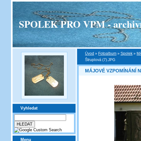
SPOLEK PRO VPM - archivní v
Úvod
»
Fotoalbum
»
Spolek
»
M
Štruplová (7).JPG
MÁJOVÉ VZPOMÍNÁNÍ N
Vyhledat
Menu