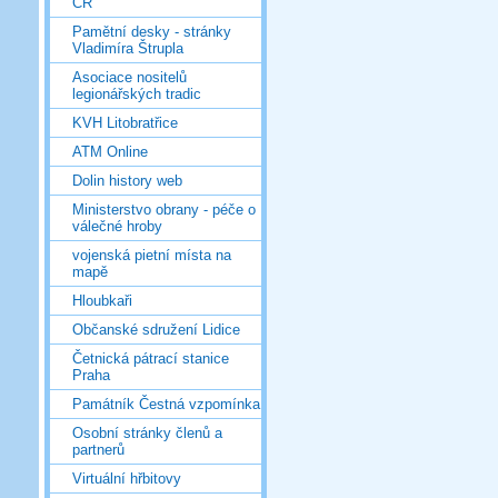
ČR
Pamětní desky - stránky
Vladimíra Štrupla
Asociace nositelů
legionářských tradic
KVH Litobratřice
ATM Online
Dolin history web
Ministerstvo obrany - péče o
válečné hroby
vojenská pietní místa na
mapě
Hloubkaři
Občanské sdružení Lidice
Četnická pátrací stanice
Praha
Památník Čestná vzpomínka
Osobní stránky členů a
partnerů
Virtuální hřbitovy