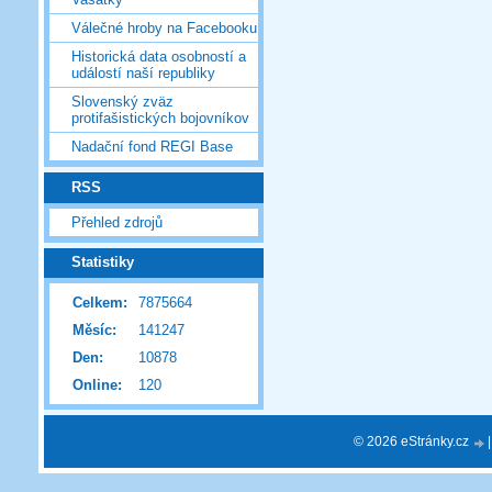
Válečné hroby na Facebooku
Historická data osobností a
událostí naší republiky
Slovenský zväz
protifašistických bojovníkov
Nadační fond REGI Base
RSS
Přehled zdrojů
Statistiky
Celkem:
7875664
Měsíc:
141247
Den:
10878
Online:
120
© 2026 eStránky.cz