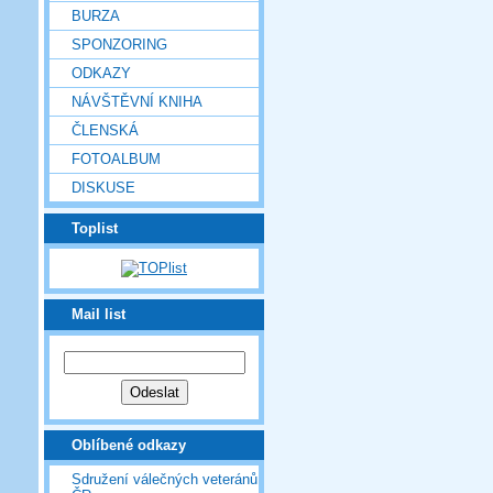
BURZA
SPONZORING
ODKAZY
NÁVŠTĚVNÍ KNIHA
ČLENSKÁ
FOTOALBUM
DISKUSE
Toplist
Mail list
Oblíbené odkazy
Sdružení válečných veteránů