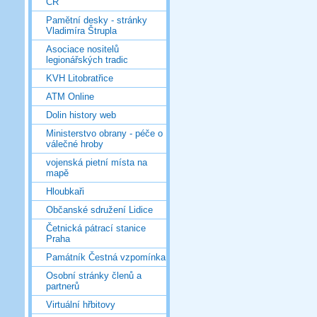
ČR
Pamětní desky - stránky
Vladimíra Štrupla
Asociace nositelů
legionářských tradic
KVH Litobratřice
ATM Online
Dolin history web
Ministerstvo obrany - péče o
válečné hroby
vojenská pietní místa na
mapě
Hloubkaři
Občanské sdružení Lidice
Četnická pátrací stanice
Praha
Památník Čestná vzpomínka
Osobní stránky členů a
partnerů
Virtuální hřbitovy