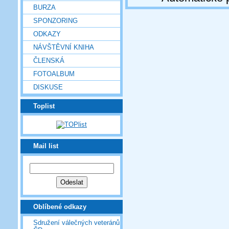
BURZA
SPONZORING
ODKAZY
NÁVŠTĚVNÍ KNIHA
ČLENSKÁ
FOTOALBUM
DISKUSE
Toplist
Mail list
Oblíbené odkazy
Sdružení válečných veteránů