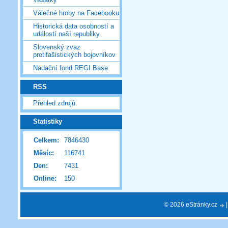
Válečné hroby na Facebooku
Historická data osobností a
událostí naší republiky
Slovenský zväz
protifašistických bojovníkov
Nadační fond REGI Base
RSS
Přehled zdrojů
Statistiky
Celkem:
7846430
Měsíc:
116741
Den:
7431
Online:
150
© 2026 eStránky.cz