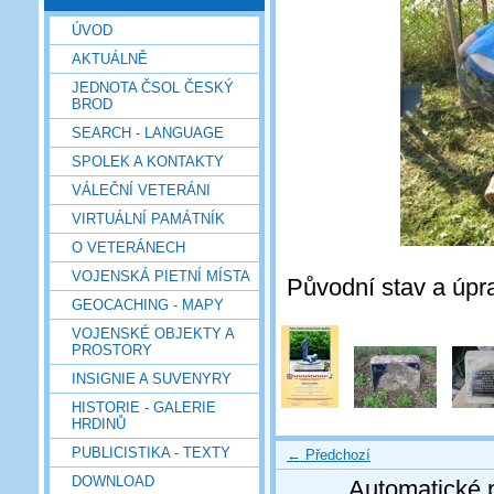
ÚVOD
AKTUÁLNĚ
JEDNOTA ČSOL ČESKÝ
BROD
SEARCH - LANGUAGE
SPOLEK A KONTAKTY
VÁLEČNÍ VETERÁNI
VIRTUÁLNÍ PAMÁTNÍK
O VETERÁNECH
VOJENSKÁ PIETNÍ MÍSTA
Původní stav a úpra
GEOCACHING - MAPY
VOJENSKÉ OBJEKTY A
PROSTORY
INSIGNIE A SUVENYRY
HISTORIE - GALERIE
HRDINŮ
PUBLICISTIKA - TEXTY
← Předchozí
DOWNLOAD
Automatické 