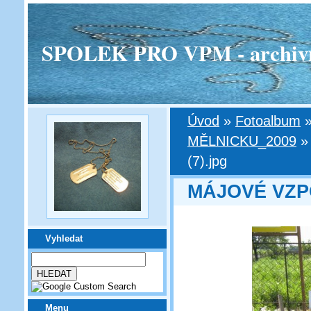
SPOLEK PRO VPM - archivní v
Úvod
»
Fotoalbum
MĚLNICKU_2009
(7).jpg
MÁJOVÉ VZP
Vyhledat
Menu