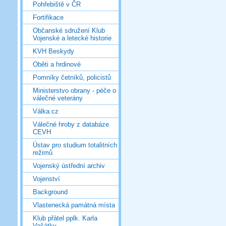
Pohřebiště v ČR
Fortifikace
Občanské sdružení Klub
Vojenské a letecké historie
KVH Beskydy
Oběti a hrdinové
Pomníky četníků, policistů
Ministerstvo obrany - péče o
válečné veterány
Válka.cz
Válečné hroby z databáze
CEVH
Ústav pro studium totalitních
režimů
Vojenský ústřední archiv
Vojenství
Background
Vlastenecká památná místa
Klub přátel pplk. Karla
Vašátky