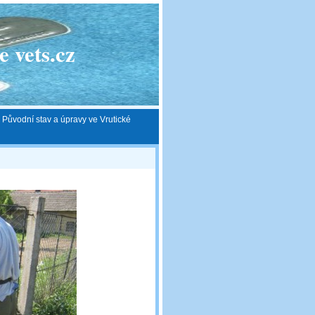
 vets.cz
 Původní stav a úpravy ve Vrutické