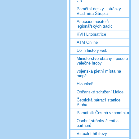
ČR
Pamětní desky - stránky
Vladimíra Štrupla
Asociace nositelů
legionářských tradic
KVH Litobratřice
ATM Online
Dolin history web
Ministerstvo obrany - péče o
válečné hroby
vojenská pietní místa na
mapě
Hloubkaři
Občanské sdružení Lidice
Četnická pátrací stanice
Praha
Památník Čestná vzpomínka
Osobní stránky členů a
partnerů
Virtuální hřbitovy