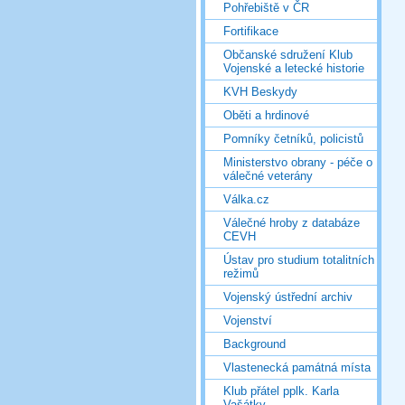
Pohřebiště v ČR
Fortifikace
Občanské sdružení Klub
Vojenské a letecké historie
KVH Beskydy
Oběti a hrdinové
Pomníky četníků, policistů
Ministerstvo obrany - péče o
válečné veterány
Válka.cz
Válečné hroby z databáze
CEVH
Ústav pro studium totalitních
režimů
Vojenský ústřední archiv
Vojenství
Background
Vlastenecká památná místa
Klub přátel pplk. Karla
Vašátky