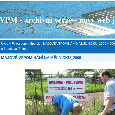
 - archivní verze - nový web je
Úvod
»
Fotoalbum
»
Spolek
»
MÁJOVÉ VZPOMÍNÁNÍ NA MĚLNICKU_2009
»
006
ulŠtruplová (8).jpg
MÁJOVÉ VZPOMÍNÁNÍ NA MĚLNICKU_2009