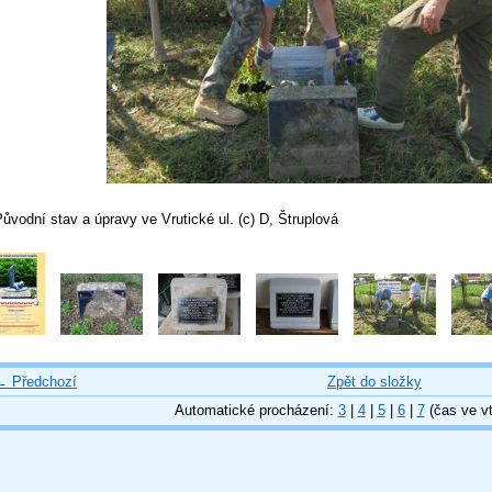
ůvodní stav a úpravy ve Vrutické ul. (c) D, Štruplová
← Předchozí
Zpět do složky
Automatické procházení:
3
|
4
|
5
|
6
|
7
(čas ve vt