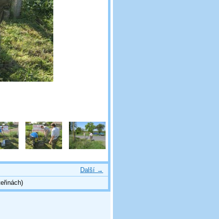
Další →
eřinách)