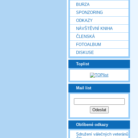
BURZA
SPONZORING
ODKAZY
NÁVŠTĚVNÍ KNIHA
ČLENSKÁ
FOTOALBUM
DISKUSE
Toplist
Mail list
Oblíbené odkazy
Sdružení válečných veteránů