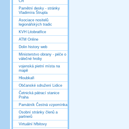
ČR
Pamětní desky - stránky
Vladimíra Štrupla
Asociace nositelů
legionářských tradic
KVH Litobratřice
ATM Online
Dolin history web
Ministerstvo obrany - péče o
válečné hroby
vojenská pietní místa na
mapě
Hloubkaři
Občanské sdružení Lidice
Četnická pátrací stanice
Praha
Památník Čestná vzpomínka
Osobní stránky členů a
partnerů
Virtuální hřbitovy