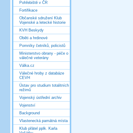
Pohřebiště v ČR
Fortifikace
Občanské sdružení Klub
Vojenské a letecké historie
KVH Beskydy
Oběti a hrdinové
Pomníky četníků, policistů
Ministerstvo obrany - péče o
válečné veterány
Válka.cz
Válečné hroby z databáze
CEVH
Ústav pro studium totalitních
režimů
Vojenský ústřední archiv
Vojenství
Background
Vlastenecká památná místa
Klub přátel pplk. Karla
Vašátky