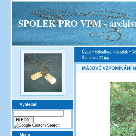
SPOLEK PRO VPM - archivní v
Úvod
»
Fotoalbum
»
Spolek
»
M
Štruplová (2).jpg
MÁJOVÉ VZPOMÍNÁNÍ N
Vyhledat
Menu