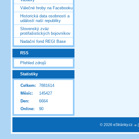
Válečné hroby na Facebooku
Historická data osobností a
událostí naší republiky
Slovenský zväz
protifašistických bojovníkov
Nadační fond REGI Base
RSS
Přehled zdrojů
Statistiky
Celkem:
7881614
Měsíc:
145427
Den:
6664
Online:
90
© 2026 eStránky.cz