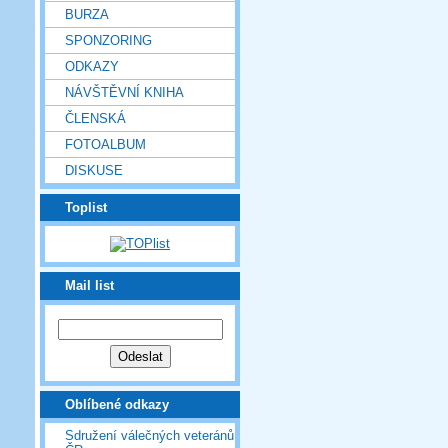
BURZA
SPONZORING
ODKAZY
NÁVŠTĚVNÍ KNIHA
ČLENSKÁ
FOTOALBUM
DISKUSE
Toplist
Mail list
Oblíbené odkazy
Sdružení válečných veteránů