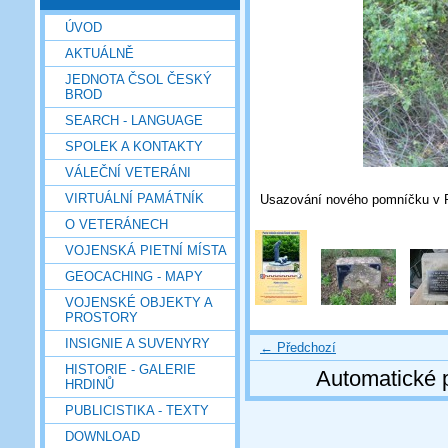
ÚVOD
AKTUÁLNĚ
JEDNOTA ČSOL ČESKÝ
BROD
SEARCH - LANGUAGE
SPOLEK A KONTAKTY
VÁLEČNÍ VETERÁNI
VIRTUÁLNÍ PAMÁTNÍK
Usazování nového pomníčku v Ra
O VETERÁNECH
VOJENSKÁ PIETNÍ MÍSTA
GEOCACHING - MAPY
VOJENSKÉ OBJEKTY A
PROSTORY
INSIGNIE A SUVENYRY
← Předchozí
HISTORIE - GALERIE
Automatické 
HRDINŮ
PUBLICISTIKA - TEXTY
DOWNLOAD