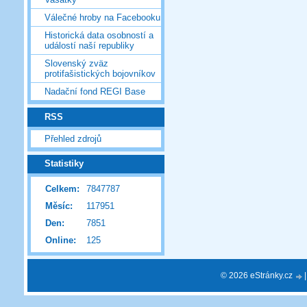
Válečné hroby na Facebooku
Historická data osobností a
událostí naší republiky
Slovenský zväz
protifašistických bojovníkov
Nadační fond REGI Base
RSS
Přehled zdrojů
Statistiky
Celkem:
7847787
Měsíc:
117951
Den:
7851
Online:
125
© 2026 eStránky.cz