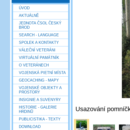
ÚVOD
AKTUÁLNĚ
JEDNOTA ČSOL ČESKÝ
BROD
SEARCH - LANGUAGE
SPOLEK A KONTAKTY
VÁLEČNÍ VETERÁNI
VIRTUÁLNÍ PAMÁTNÍK
O VETERÁNECH
VOJENSKÁ PIETNÍ MÍSTA
GEOCACHING - MAPY
VOJENSKÉ OBJEKTY A
PROSTORY
INSIGNIE A SUVENYRY
HISTORIE - GALERIE
Usazování pomníčku 
HRDINŮ
PUBLICISTIKA - TEXTY
DOWNLOAD