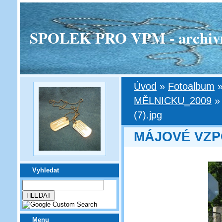
SPOLEK PRO VPM - archivní v
Úvod
»
Fotoalbum
MĚLNICKU_2009
(7).jpg
MÁJOVÉ VZP
Vyhledat
Menu