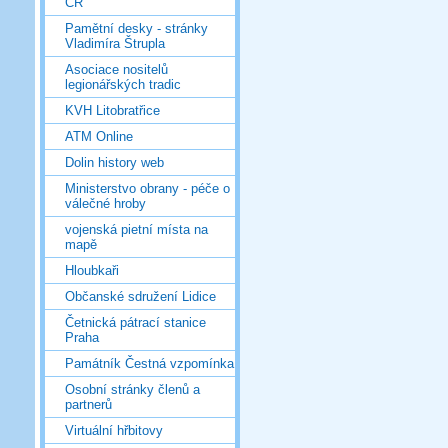
ČR
Pamětní desky - stránky
Vladimíra Štrupla
Asociace nositelů
legionářských tradic
KVH Litobratřice
ATM Online
Dolin history web
Ministerstvo obrany - péče o
válečné hroby
vojenská pietní místa na
mapě
Hloubkaři
Občanské sdružení Lidice
Četnická pátrací stanice
Praha
Památník Čestná vzpomínka
Osobní stránky členů a
partnerů
Virtuální hřbitovy