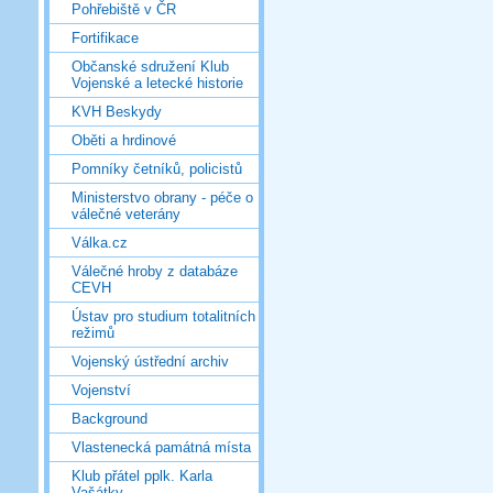
Pohřebiště v ČR
Fortifikace
Občanské sdružení Klub
Vojenské a letecké historie
KVH Beskydy
Oběti a hrdinové
Pomníky četníků, policistů
Ministerstvo obrany - péče o
válečné veterány
Válka.cz
Válečné hroby z databáze
CEVH
Ústav pro studium totalitních
režimů
Vojenský ústřední archiv
Vojenství
Background
Vlastenecká památná místa
Klub přátel pplk. Karla
Vašátky