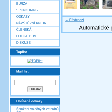
BURZA
SPONZORING
ODKAZY
← Předchozí
NÁVŠTĚVNÍ KNIHA
Automatické 
ČLENSKÁ
FOTOALBUM
DISKUSE
Toplist
Mail list
Oblíbené odkazy
Sdružení válečných veteránů