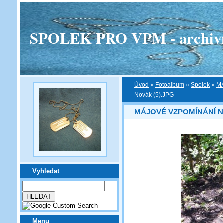
SPOLEK PRO VPM - archivní v
Úvod
»
Fotoalbum
»
Spolek
»
M
Novák (5).JPG
MÁJOVÉ VZPOMÍNÁNÍ N
Vyhledat
Menu