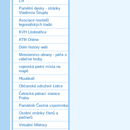
ČR
Pamětní desky - stránky
Vladimíra Štrupla
Asociace nositelů
legionářských tradic
KVH Litobratřice
ATM Online
Dolin history web
Ministerstvo obrany - péče o
válečné hroby
vojenská pietní místa na
mapě
Hloubkaři
Občanské sdružení Lidice
Četnická pátrací stanice
Praha
Památník Čestná vzpomínka
Osobní stránky členů a
partnerů
Virtuální hřbitovy