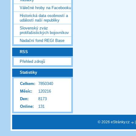
Válečné hroby na Facebooku
Historická data osobností a
událostí naší republiky
Slovenský zväz
protifašistických bojovníkov
Nadační fond REGI Base
RSS
Přehled zdrojů
Statistiky
Celkem:
7850340
Měsíc:
120216
Den:
8173
Online:
131
© 2026 eStránky.cz