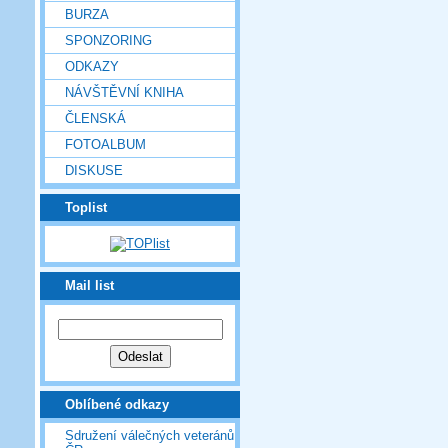
BURZA
SPONZORING
ODKAZY
NÁVŠTĚVNÍ KNIHA
ČLENSKÁ
FOTOALBUM
DISKUSE
Toplist
Mail list
Oblíbené odkazy
Sdružení válečných veteránů