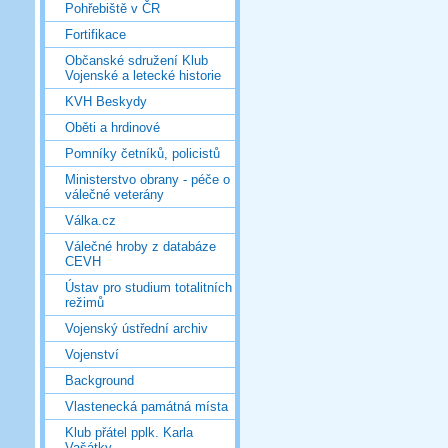
Pohřebiště v ČR
Fortifikace
Občanské sdružení Klub
Vojenské a letecké historie
KVH Beskydy
Oběti a hrdinové
Pomníky četníků, policistů
Ministerstvo obrany - péče o
válečné veterány
Válka.cz
Válečné hroby z databáze
CEVH
Ústav pro studium totalitních
režimů
Vojenský ústřední archiv
Vojenství
Background
Vlastenecká památná místa
Klub přátel pplk. Karla
Vašátky