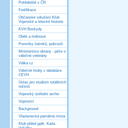
Pohřebiště v ČR
Fortifikace
Občanské sdružení Klub
Vojenské a letecké historie
KVH Beskydy
Oběti a hrdinové
Pomníky četníků, policistů
Ministerstvo obrany - péče o
válečné veterány
Válka.cz
Válečné hroby z databáze
CEVH
Ústav pro studium totalitních
režimů
Vojenský ústřední archiv
Vojenství
Background
Vlastenecká památná místa
Klub přátel pplk. Karla
Vašátky