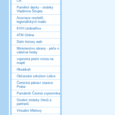
ČR
Pamětní desky - stránky
Vladimíra Štrupla
Asociace nositelů
legionářských tradic
KVH Litobratřice
ATM Online
Dolin history web
Ministerstvo obrany - péče o
válečné hroby
vojenská pietní místa na
mapě
Hloubkaři
Občanské sdružení Lidice
Četnická pátrací stanice
Praha
Památník Čestná vzpomínka
Osobní stránky členů a
partnerů
Virtuální hřbitovy