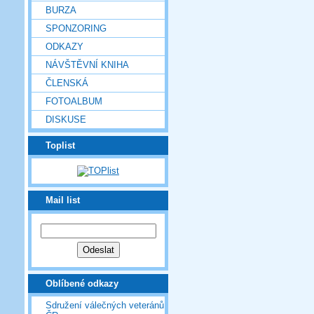
BURZA
SPONZORING
ODKAZY
NÁVŠTĚVNÍ KNIHA
ČLENSKÁ
FOTOALBUM
DISKUSE
Toplist
Mail list
Oblíbené odkazy
Sdružení válečných veteránů