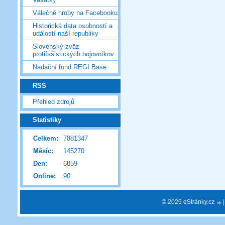
Válečné hroby na Facebooku
Historická data osobností a
událostí naší republiky
Slovenský zväz
protifašistických bojovníkov
Nadační fond REGI Base
RSS
Přehled zdrojů
Statistiky
Celkem:
7881347
Měsíc:
145270
Den:
6859
Online:
90
© 2026 eStránky.cz