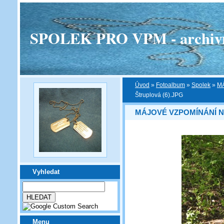
SPOLEK PRO VPM - archivní v
Úvod
»
Fotoalbum
»
Spolek
»
M
Štruplová (6).JPG
MÁJOVÉ VZPOMÍNÁNÍ N
Vyhledat
Menu